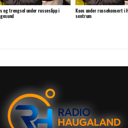
s og trengsel under russeslipp i
Kaos under russekonsert i
ugesund
sentrum