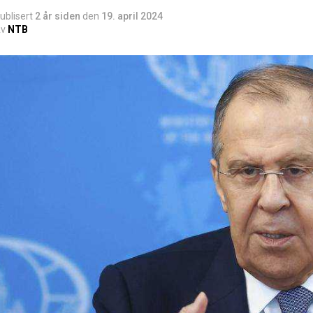
ublisert
2 år siden
den
19. april 2024
v
NTB