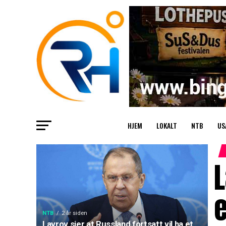
HJEM
LOKALT
NTB
US
L
e
NTB
2 år siden
Lavrov sier at Russland fortsatt vil ha et