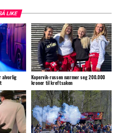
SÅ LIKE
 alvorlig
Kopervik-russen nærmer seg 200.000
t
kroner til kreftsaken