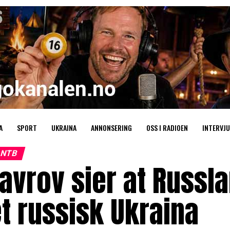
A
SPORT
UKRAINA
ANNONSERING
OSS I RADIOEN
INTERVJU
NTB
avrov sier at Russla
t russisk Ukraina