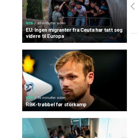
NTB
42 minutter siden
EU: Ingen migranter fra Ceuta har tatt seg
videre til Europa
NTB
56 minutter siden
RBK-trøbbel før storkamp