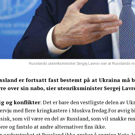
Russlands utenriksminister Sergej Lavrov sier at Russlands må
ssland er fortsatt fast bestemt på at Ukraina må bli
yre over sin nabo, sier utenriksminister Sergej Lavr
ig og konflikter
: Det er bare den vestligste delen av Ukr
ervju med flere kringkastere i Moskva fredag.For øvrig b
sisk, som vil være en del av Russland, som vil snakke rus
ere og fastslo at andre alternativer fins ikke.
n understreket at Russland ikke ønsker å angripe Nato-la