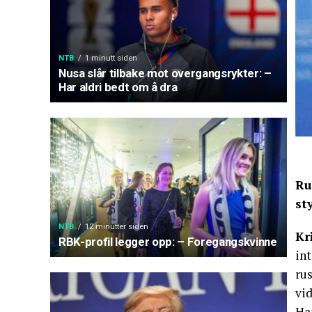
NTB
1 minutt siden
Nusa slår tilbake mot overgangsrykter: –
Har aldri bedt om å dra
Ru
st
NTB
12 minutter siden
Kr
RBK-profil legger opp: – Foregangskvinne
int
rus
vid
Ha