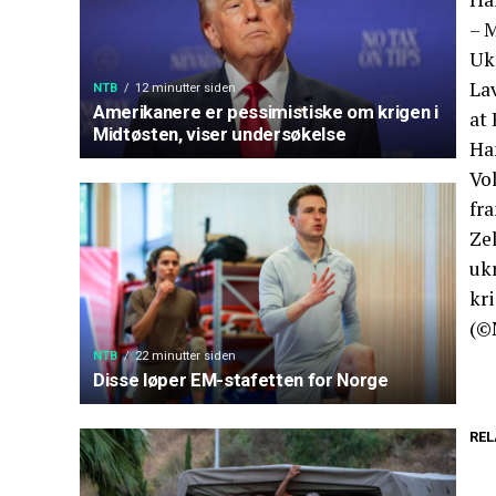
– M
Ukr
Lav
NTB
12 minutter siden
Amerikanere er pessimistiske om krigen i
at 
Midtøsten, viser undersøkelse
Han
Vo
fr
Zel
ukr
kri
(©
NTB
22 minutter siden
Disse løper EM-stafetten for Norge
REL