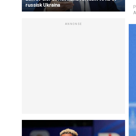
russisk Ukraina
P
A
ANNONSE