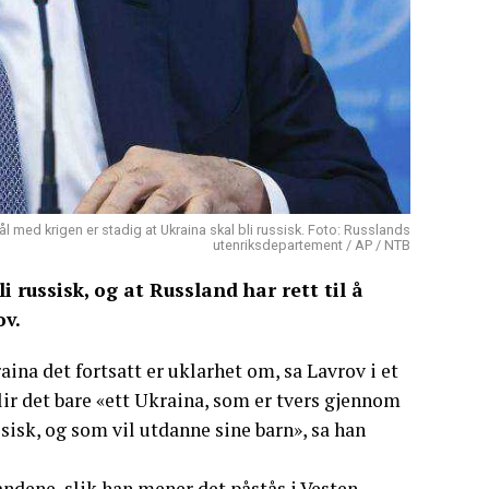
l med krigen er stadig at Ukraina skal bli russisk. Foto: Russlands
utenriksdepartement / AP / NTB
 russisk, og at Russland har rett til å
ov.
aina det fortsatt er uklarhet om, sa Lavrov i et
lir det bare «ett Ukraina, som er tvers gjennom
sisk, og som vil utdanne sine barn», sa han
ndene, slik han mener det påstås i Vesten.