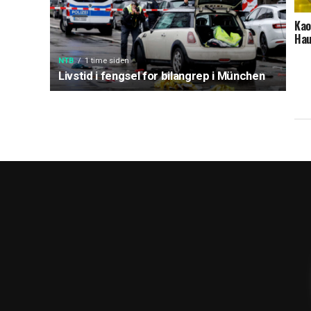
Kao
Ha
NTB
1 time siden
Livstid i fengsel for bilangrep i München