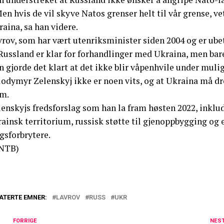
en hvis de vil skyve Natos grenser helt til vår grense, ve
aina, sa han videre.
rov, som har vært utenriksminister siden 2004 og er ubet
Russland er klar for forhandlinger med Ukraina, men bare
 gjorde det klart at det ikke blir våpenhvile under muli
lodymyr Zelenskyj ikke er noen vits, og at Ukraina må dr
am.
enskyjs fredsforslag som han la fram høsten 2022, inklud
ainsk territorium, russisk støtte til gjenoppbygging og e
gsforbrytere.
NTB)
ATERTE EMNER:
LAVROV
RUSS
UKR
FORRIGE
NES