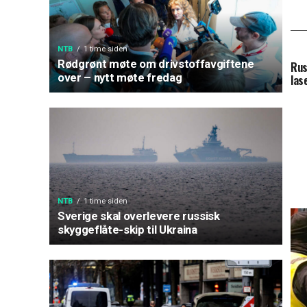
NTB
1 time siden
Rødgrønt møte om drivstoffavgiftene
Rus
over – nytt møte fredag
las
NTB
1 time siden
Sverige skal overlevere russisk
skyggeflåte-skip til Ukraina