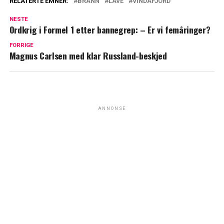
RELATERTE EMNER:
BRANN
LÅVE
VINDAFJORD
NESTE
Ordkrig i Formel 1 etter bannegrep: – Er vi femåringer?
FORRIGE
Magnus Carlsen med klar Russland-beskjed
ANNONSE