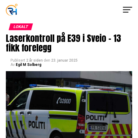
LOKALT
Laserkontroll på E39 i Sveio – 13
fikk forelegg
Publisert
2 år siden
den
23. januar 2025
Av
Egil M Solberg