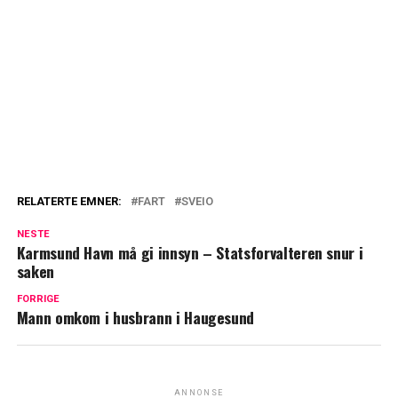
RELATERTE EMNER:
FART
SVEIO
NESTE
Karmsund Havn må gi innsyn – Statsforvalteren snur i
saken
FORRIGE
Mann omkom i husbrann i Haugesund
ANNONSE