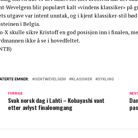
nt-Wevelgem blir populært kalt «vindens klassiker» på gr
ts utgave var intent unntak, og i kjent klassiker-stil b
steinen i Belgia.
-X skulle sikre Kristoff en god posisjon inn i finalen, m
rdmannen ikke å se i hovedfeltet.
NTB)
ATERTE EMNER:
GENTWEVELGEM
KLASSIKER
SYKLING
FORRIGE
NES
Svak norsk dag i Lahti – Kobayashi vant
Dan
etter avlyst finaleomgang
pas