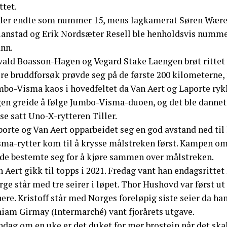
ittet.
ller endte som nummer 15, mens lagkamerat Søren Wærensk
ianstad og Erik Nordsæter Resell ble henholdsvis nummer 
nn.
vald Boasson-Hagen og Vegard Stake Laengen brøt rittet 
ere bruddforsøk prøvde seg på de første 200 kilometerne,
mbo-Visma kaos i hovedfeltet da Van Aert og Laporte rykk
en greide å følge Jumbo-Visma-duoen, og det ble dannet f
se satt Uno-X-rytteren Tiller.
orte og Van Aert opparbeidet seg en god avstand ned til 
sma-rytter kom til å krysse målstreken først. Kampen om 
 de bestemte seg for å kjøre sammen over målstreken.
 Aert gikk til topps i 2021. Fredag vant han endagsrittet 
ge står med tre seirer i løpet. Thor Hushovd var først ut
ere. Kristoff står med Norges foreløpig siste seier da han
niam Girmay (Intermarché) vant fjorårets utgave.
ndag om en uke er det duket for mer brostein når det ska