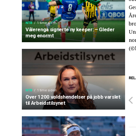
Ge
Åre
bro
NTB
1 time siden
Vålerenga signerte ny keeper: – Gleder
Uno
meg enormt
no
(©
REL
NTB
1 time siden
Over 1200 voldshendelser på jobb varslet
til Arbeidstilsynet