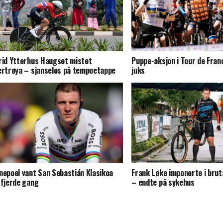
rid Ytterhus Haugset mistet
Puppe-aksjon i Tour de Fran
ertrøya – sjanseløs på tempoetappe
juks
nepoel vant San Sebastián Klasikoa
Frank Løke imponerte i bruta
 fjerde gang
– endte på sykehus