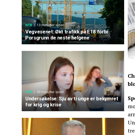
NTB
13 minutter siden
Vegvesenet: Økt trafikk på E18 forbi
Porsgrunn de neste helgene
Ch
bl
NTB
33 minutter siden
Sp
Undersøkelse: Sju av ti unge er bekymret
for krig og krise
mo
arm
Un
tre