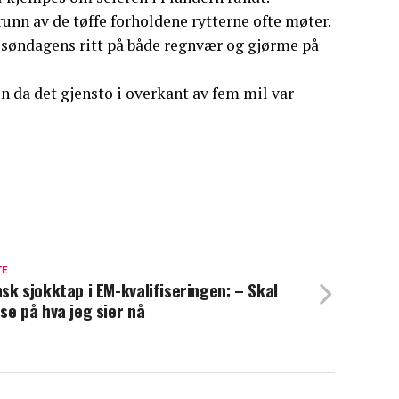
unn av de tøffe forholdene rytterne ofte møter.
ød søndagens ritt på både regnvær og gjørme på
en da det gjensto i overkant av fem mil var
TE
sk sjokktap i EM-kvalifiseringen: – Skal
se på hva jeg sier nå