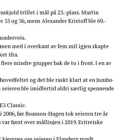
jold trillet i mål på 25.-plass. Martin
55 og 56, mens Alexander Kristoff ble 69.-
underveis.
 men med i overkant av fem mil igjen skapte
et ifra.
lere mindre grupper bak de to i front. I en av
hovedfeltet og det ble raskt klart at en Jumbo-
seieren ble imidlertid aldri særlig spennende
E3 Classic.
 i 2006, før Boasson-Hagen tok seieren tre år
 var først over mållinjen i 2019. Eritreiske
l kjempes om seieren i Flandern rundt.