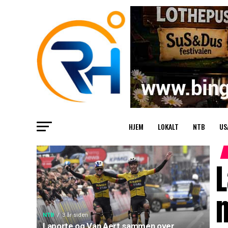
HJEM
LOKALT
NTB
US
NTB
3 år siden
Laporte og Van Aert sammen over