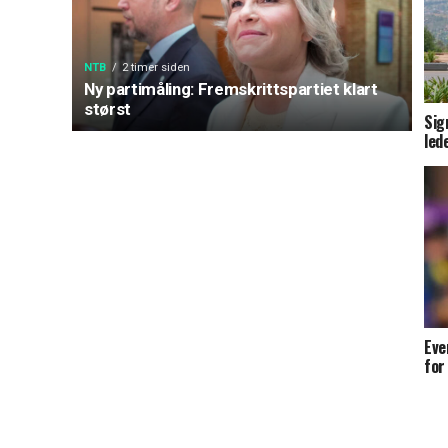
NTB
2 timer siden
Ny partimåling: Fremskrittspartiet klart
størst
Sig
led
Eve
for