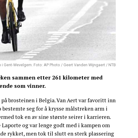
i Gent-Wevelgem. Foto: AP Photo / Geert Vanden Wijngaert / NTB
reken sammen etter 261 kilometer med
ående som vinner.
å brosteinen i Belgia. Van Aert var favoritt inn
o bestemte seg for å krysse målstreken arm i
rmed tok en av sine største seirer i karrieren.
de Laporte og var lenge godt med i kampen om
e rykket, men tok til slutt en sterk plassering