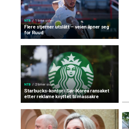
NTB
1 time siden
Flere stjerner utslått – veien åpner seg
for Ruud
NTB
2 timer siden
Starbucks-kontor i Sør-Korea ransaket
etter reklame knyttet til massakre