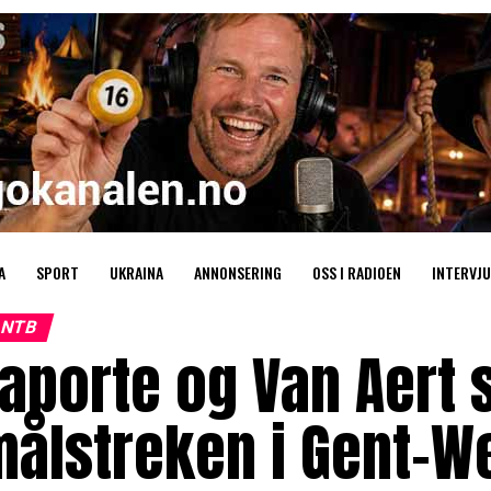
A
SPORT
UKRAINA
ANNONSERING
OSS I RADIOEN
INTERVJU
NTB
Laporte og Van Aert
målstreken i Gent-