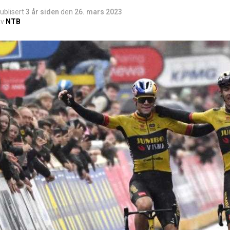
ublisert
3 år siden
den
26. mars 2023
v
NTB