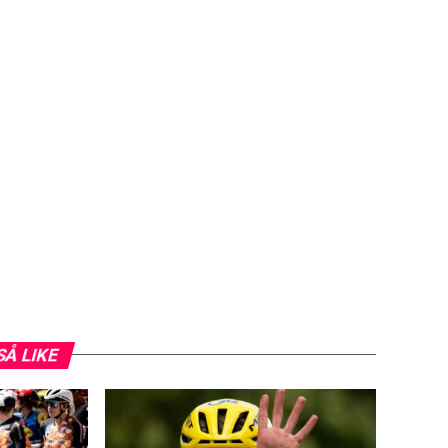
SÅ LIKE