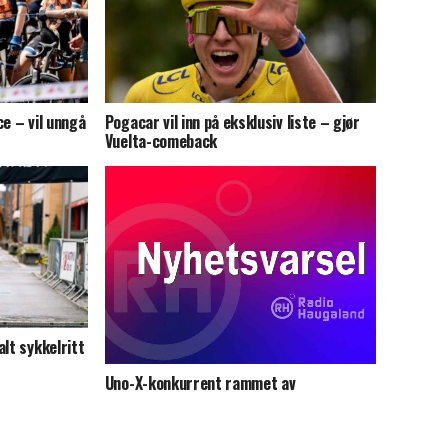
ce – vil unngå
Pogacar vil inn på eksklusiv liste – gjør
Vuelta-comeback
lt sykkelritt
Uno-X-konkurrent rammet av
sykkeltyveri i Danmark rundt