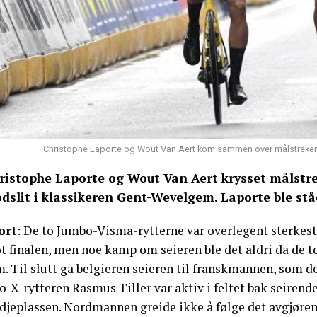
Christophe Laporte og Wout Van Aert kom sammen over målstreken 
ristophe Laporte og Wout Van Aert krysset målst
odslit i klassikeren Gent-Wevelgem. Laporte ble st
ort
: De to Jumbo-Visma-rytterne var overlegent sterkest p
t finalen, men noe kamp om seieren ble det aldri da de t
. Til slutt ga belgieren seieren til franskmannen, som de
o-X-rytteren Rasmus Tiller var aktiv i feltet bak seiren
djeplassen. Nordmannen greide ikke å følge det avgjørend