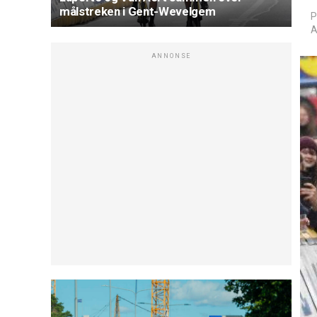
målstreken i Gent-Wevelgem
P
A
ANNONSE