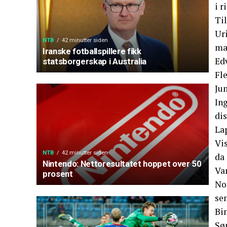
i r
Ti
Ur
NTB
42 minutter siden
ma
Iranske fotballspillere fikk
Ed
statsborgerskap i Australia
Fl
Ju
Ing
dis
Lap
Vi
NTB
42 minutter siden
da
Nintendo: Nettoresultatet hoppet over 50
Van
prosent
Nor
sen
Bi
Sø