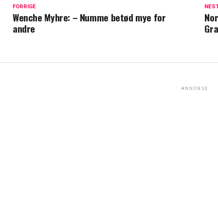
FORRIGE
NES
Wenche Myhre: – Numme betød mye for
Nor
andre
Gra
ANNONSE