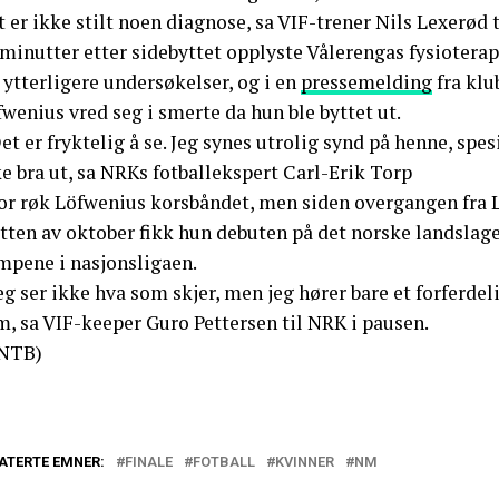
 er ikke stilt noen diagnose, sa VIF-trener Nils Lexerød
minutter etter sidebyttet opplyste Vålerengas fysioterap
 ytterligere undersøkelser, og i en
pressemelding
fra klu
wenius vred seg i smerte da hun ble byttet ut.
et er fryktelig å se. Jeg synes utrolig synd på henne, spe
e bra ut, sa NRKs fotballekspert Carl-Erik Torp
jor røk Löfwenius korsbåndet, men siden overgangen fra L
utten av oktober fikk hun debuten på det norske landslag
mpene i nasjonsligaen.
eg ser ikke hva som skjer, men jeg hører bare et forferdeli
m, sa VIF-keeper Guro Pettersen til NRK i pausen.
NTB)
ATERTE EMNER:
FINALE
FOTBALL
KVINNER
NM