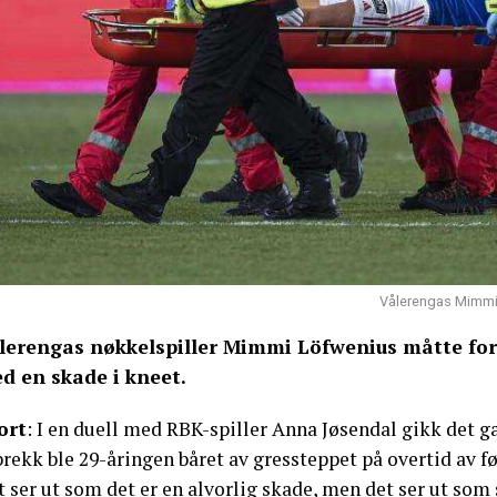
Vålerengas Mimmi
lerengas nøkkelspiller Mimmi Löfwenius måtte for
d en skade i kneet.
ort
: I en duell med RBK-spiller Anna Jøsendal gikk det ga
brekk ble 29-åringen båret av gressteppet på overtid av 
 ser ut som det er en alvorlig skade, men det ser ut som