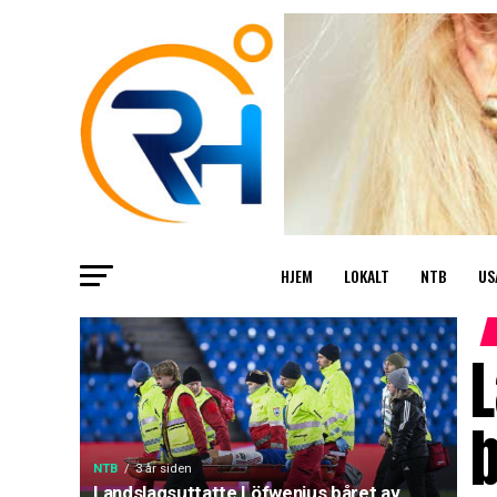
HJEM
LOKALT
NTB
US
L
b
NTB
3 år siden
Landslagsuttatte Löfwenius båret av