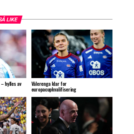
SÅ LIKE
 – hylles av
Vålerenga klar for
europacupkvalifisering