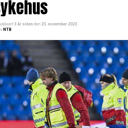
sykehus
ublisert
3 år siden
den
25. november 2023
v
NTB