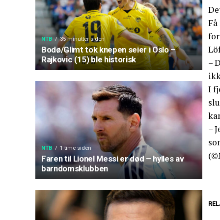
Det
Få 
for
NTB
35 minutter siden
Löf
Bodø/Glimt tok knepen seier i Oslo –
Rajkovic (15) ble historisk
– D
ikk
I f
sl
ka
– J
so
NTB
1 time siden
(©
Faren til Lionel Messi er død – hylles av
barndomsklubben
REL