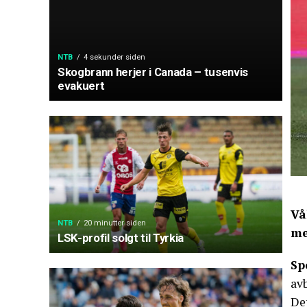
NTB
4 sekunder siden
Skogbrann herjer i Canada – tusenvis
evakuert
Vå
NTB
20 minutter siden
me
LSK-profil solgt til Tyrkia
Sp
av
Det