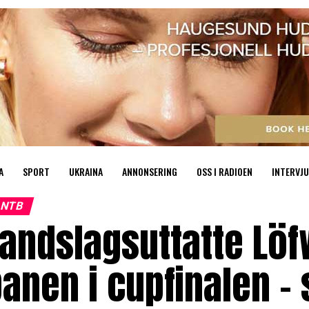
A
SPORT
UKRAINA
ANNONSERING
OSS I RADIOEN
INTERVJU
NTB
andslagsuttatte Löf
anen i cupfinalen – 