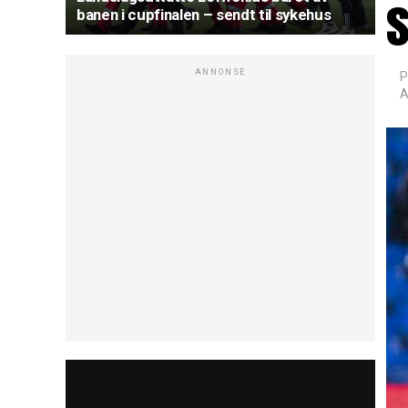
banen i cupfinalen – sendt til sykehus
ANNONSE
P
A