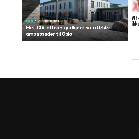
VIF
NTB
2 timer siden
ikk
Eks-CIA-offiser godkjent som USAs
ambassadør til Oslo