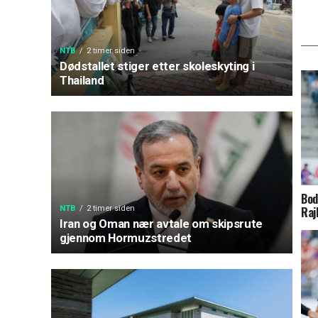
NTB
2 timer siden
Dødstallet stiger etter skoleskyting i
Thailand
Bod
NTB
2 timer siden
Raj
Iran og Oman nær avtale om skipsrute
gjennom Hormuzstredet