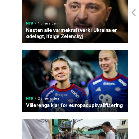
NTB
1 time siden
Nesten alle varmekraftverk i Ukraina er
ødelagt, ifølge Zelenskyj
NTB
2 timer siden
Vålerenga klar for europacupkvalifisering