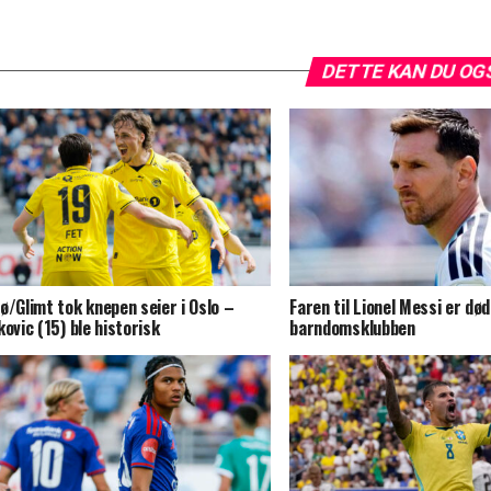
DETTE KAN DU OG
ø/Glimt tok knepen seier i Oslo –
Faren til Lionel Messi er død
kovic (15) ble historisk
barndomsklubben