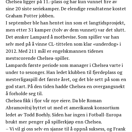
Chelsea ligger på 11.-plass og har kun vunnet fire av
sine 20 siste seriekamper. De elendige resultatene kostet
Graham Potter jobben.
I september ble han hentet inn som et langtidsprosjekt,
men etter 31 kamper (tolv av dem vunnet) var det slutt.
Det ønsker Lampard å motbevise. Som spiller var han
selv med på å vinne CL-tittelen som klar «underdog» i
2012. Med 211 mål er engelskmannen tidenes
mestscorende Chelsea-spiller.
Lampards første periode som manager i Chelsea varte i
under to sesonger. Han ledet klubben til fjerdeplass og
mesterligaspill det første året, og det ble sett på som en
god start. På den tiden hadde Chelsea en overgangsnekt
å forholde seg til.
Chelsea fikk i fjor vår nye eiere. Da ble Roman
Abramovitsj byttet ut med et amerikansk konsortium
ledet av Todd Boehly. Siden har ingen i Fotball-Europa
brukt mer penger på spillerkjøp enn Chelsea.
– Vi vil gi oss selv en sjanse til å oppnå suksess, og Frank