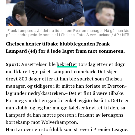
Frank Lampard avbildet fra tiden som Everton-manager. Nå går han løs
på sin andre periode som sjef i Chelsea. Foto: Steve Luciano / AP / NTB
Chelsea henter tilbake klubblegenden Frank
Lampard (44) for å lede laget fram mot sommeren.
Sport
: Ansettelsen ble
bekreftet
torsdag etter et døgn
med klare tegn på et Lampard-comeback. Det skjer
drøyt 800 dager etter at han ble sparket som Chelsea-
manager, og tidligere i år måtte han forlate et Everton-
lag under nedrykksstreken.– Det er fint å være tilbake.
For meg var det en ganske enkel avgjørelse å ta. Dette er
min klubb, og jeg har mange følelser knyttet til den, sa
Lampard da han møtte pressen i forkant av lørdagens
bortekamp mot Wolverhampton.
Han tar over en storklubb som strever i Premier League.