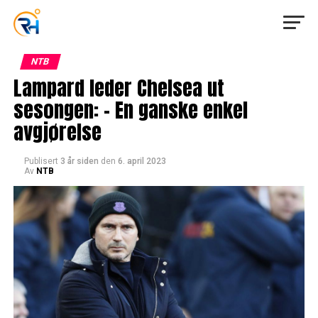
NTB
Lampard leder Chelsea ut
sesongen: – En ganske enkel
avgjørelse
Publisert
3 år siden
den
6. april 2023
Av
NTB