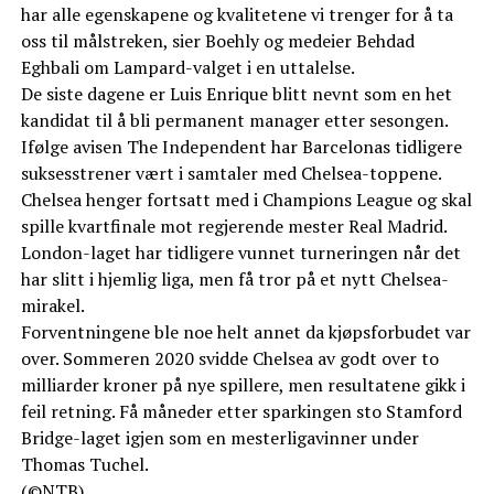
har alle egenskapene og kvalitetene vi trenger for å ta
oss til målstreken, sier Boehly og medeier Behdad
Eghbali om Lampard-valget i en uttalelse.
De siste dagene er Luis Enrique blitt nevnt som en het
kandidat til å bli permanent manager etter sesongen.
Ifølge avisen The Independent har Barcelonas tidligere
suksesstrener vært i samtaler med Chelsea-toppene.
Chelsea henger fortsatt med i Champions League og skal
spille kvartfinale mot regjerende mester Real Madrid.
London-laget har tidligere vunnet turneringen når det
har slitt i hjemlig liga, men få tror på et nytt Chelsea-
mirakel.
Forventningene ble noe helt annet da kjøpsforbudet var
over. Sommeren 2020 svidde Chelsea av godt over to
milliarder kroner på nye spillere, men resultatene gikk i
feil retning. Få måneder etter sparkingen sto Stamford
Bridge-laget igjen som en mesterligavinner under
Thomas Tuchel.
(©NTB)