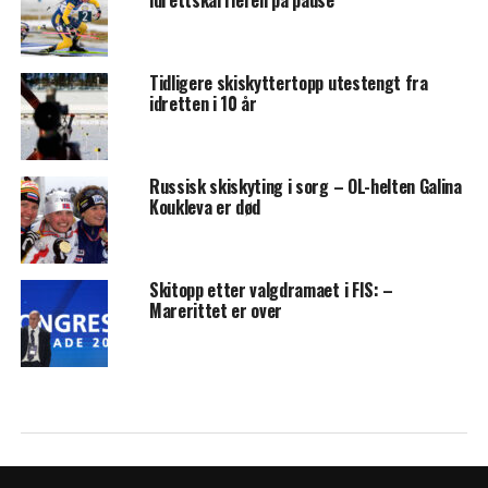
idrettskarrieren på pause
Tidligere skiskyttertopp utestengt fra
idretten i 10 år
Russisk skiskyting i sorg – OL-helten Galina
Koukleva er død
Skitopp etter valgdramaet i FIS: –
Marerittet er over