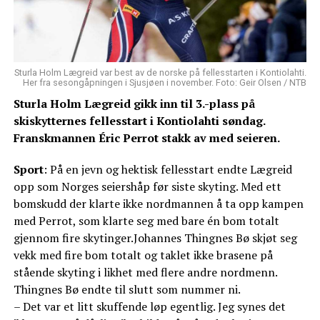
Sturla Holm Lægreid var best av de norske på fellesstarten i Kontiolahti.
Her fra sesongåpningen i Sjusjøen i november. Foto: Geir Olsen / NTB
Sturla Holm Lægreid gikk inn til 3.-plass på
skiskytternes fellesstart i Kontiolahti søndag.
Franskmannen Éric Perrot stakk av med seieren.
Sport
: På en jevn og hektisk fellesstart endte Lægreid
opp som Norges seiershåp før siste skyting. Med ett
bomskudd der klarte ikke nordmannen å ta opp kampen
med Perrot, som klarte seg med bare én bom totalt
gjennom fire skytinger.Johannes Thingnes Bø skjøt seg
vekk med fire bom totalt og taklet ikke brasene på
stående skyting i likhet med flere andre nordmenn.
Thingnes Bø endte til slutt som nummer ni.
– Det var et litt skuffende løp egentlig. Jeg synes det