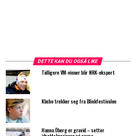
DETTE KAN DU OGSÅ LIKE
Tidligere VM-vinner blir NRK-ekspert
Klæbo trekker seg fra Blinkfestivalen
Hanna Öberg er gravid – setter