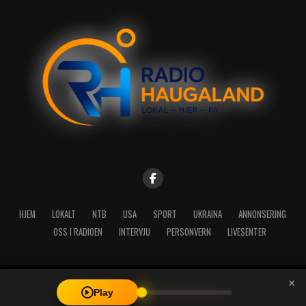
HJEM
LOKALT
NTB
USA
SPORT
UKRAINA
ANNONSERING
OSS I RADIOEN
INTERVJU
PERSONVERN
LIVESENTER
×
Copyright © 2026 A-Media AS | Radio Haugaland - Haraldsgata 114,
Play
5527 Haugesund - Mail: post@radioh.no - Telefon: 52717273