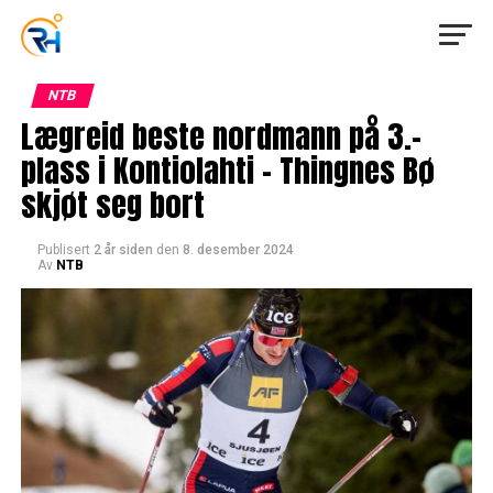
NTB
Lægreid beste nordmann på 3.-
plass i Kontiolahti – Thingnes Bø
skjøt seg bort
Publisert
2 år siden
den
8. desember 2024
Av
NTB