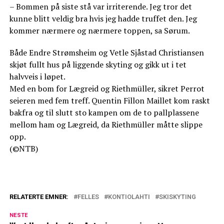
– Bommen på siste stå var irriterende. Jeg tror det
kunne blitt veldig bra hvis jeg hadde truffet den. Jeg
kommer nærmere og nærmere toppen, sa Sørum.
Både Endre Strømsheim og Vetle Sjåstad Christiansen
skjøt fullt hus på liggende skyting og gikk ut i tet
halvveis i løpet.
Med en bom for Lægreid og Riethmüller, sikret Perrot
seieren med fem treff. Quentin Fillon Maillet kom raskt
bakfra og til slutt sto kampen om de to pallplassene
mellom ham og Lægreid, da Riethmüller måtte slippe
opp.
(©NTB)
RELATERTE EMNER:
FELLES
KONTIOLAHTI
SKISKYTING
NESTE