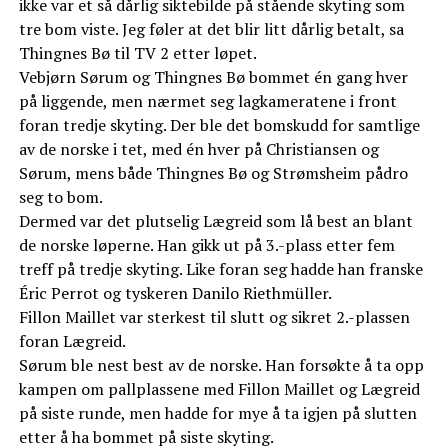
ikke var et så dårlig siktebilde på stående skyting som
tre bom viste. Jeg føler at det blir litt dårlig betalt, sa
Thingnes Bø til TV 2 etter løpet.
Vebjørn Sørum og Thingnes Bø bommet én gang hver
på liggende, men nærmet seg lagkameratene i front
foran tredje skyting. Der ble det bomskudd for samtlige
av de norske i tet, med én hver på Christiansen og
Sørum, mens både Thingnes Bø og Strømsheim pådro
seg to bom.
Dermed var det plutselig Lægreid som lå best an blant
de norske løperne. Han gikk ut på 3.-plass etter fem
treff på tredje skyting. Like foran seg hadde han franske
Éric Perrot og tyskeren Danilo Riethmüller.
Fillon Maillet var sterkest til slutt og sikret 2.-plassen
foran Lægreid.
Sørum ble nest best av de norske. Han forsøkte å ta opp
kampen om pallplassene med Fillon Maillet og Lægreid
på siste runde, men hadde for mye å ta igjen på slutten
etter å ha bommet på siste skyting.