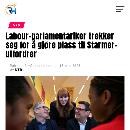
NTB
Labour-parlamentariker trekker
seg for å gjøre plass til Starmer-
utfordrer
Publisert
3 måneder siden
den
15. mai 2026
Av
NTB