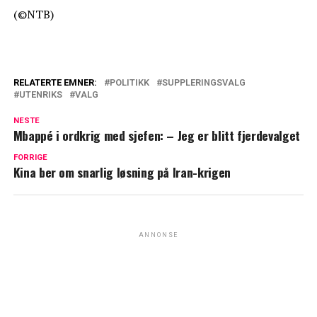
(©NTB)
RELATERTE EMNER:
POLITIKK
SUPPLERINGSVALG
UTENRIKS
VALG
NESTE
Mbappé i ordkrig med sjefen: – Jeg er blitt fjerdevalget
FORRIGE
Kina ber om snarlig løsning på Iran-krigen
ANNONSE