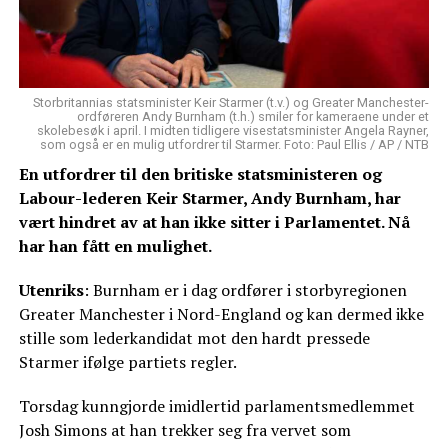
Storbritannias statsminister Keir Starmer (t.v.) og Greater Manchester-
ordføreren Andy Burnham (t.h.) smiler for kameraene under et
skolebesøk i april. I midten tidligere visestatsminister Angela Rayner,
som også er en mulig utfordrer til Starmer. Foto: Paul Ellis / AP / NTB
En utfordrer til den britiske statsministeren og
Labour-lederen Keir Starmer, Andy Burnham, har
vært hindret av at han ikke sitter i Parlamentet. Nå
har han fått en mulighet.
Utenriks
: Burnham er i dag ordfører i storbyregionen
Greater Manchester i Nord-England og kan dermed ikke
stille som lederkandidat mot den hardt pressede
Starmer ifølge partiets regler.
Torsdag kunngjorde imidlertid parlamentsmedlemmet
Josh Simons at han trekker seg fra vervet som