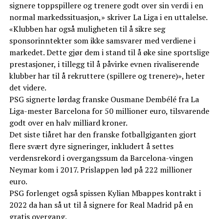
signere toppspillere og trenere godt over sin verdi i en
normal markedssituasjon,» skriver La Liga i en uttalelse.
«Klubben har også muligheten til å sikre seg
sponsorinntekter som ikke samsvarer med verdiene i
markedet. Dette gjør dem i stand til å øke sine sportslige
prestasjoner, i tillegg til å påvirke evnen rivaliserende
klubber har til å rekruttere (spillere og trenere)», heter
det videre.
PSG signerte lørdag franske Ousmane Dembélé fra La
Liga-mester Barcelona for 50 millioner euro, tilsvarende
godt over en halv milliard kroner.
Det siste tiåret har den franske fotballgiganten gjort
flere svært dyre signeringer, inkludert å settes
verdensrekord i overgangssum da Barcelona-vingen
Neymar kom i 2017. Prislappen lød på 222 millioner
euro.
PSG forlenget også spissen Kylian Mbappes kontrakt i
2022 da han så ut til å signere for Real Madrid på en
gratis overgang.