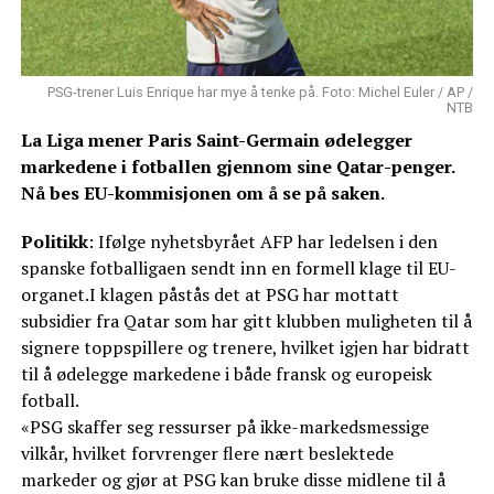
PSG-trener Luis Enrique har mye å tenke på. Foto: Michel Euler / AP /
NTB
La Liga mener Paris Saint-Germain ødelegger
markedene i fotballen gjennom sine Qatar-penger.
Nå bes EU-kommisjonen om å se på saken.
Politikk
: Ifølge nyhetsbyrået AFP har ledelsen i den
spanske fotballigaen sendt inn en formell klage til EU-
organet.I klagen påstås det at PSG har mottatt
subsidier fra Qatar som har gitt klubben muligheten til å
signere toppspillere og trenere, hvilket igjen har bidratt
til å ødelegge markedene i både fransk og europeisk
fotball.
«PSG skaffer seg ressurser på ikke-markedsmessige
vilkår, hvilket forvrenger flere nært beslektede
markeder og gjør at PSG kan bruke disse midlene til å