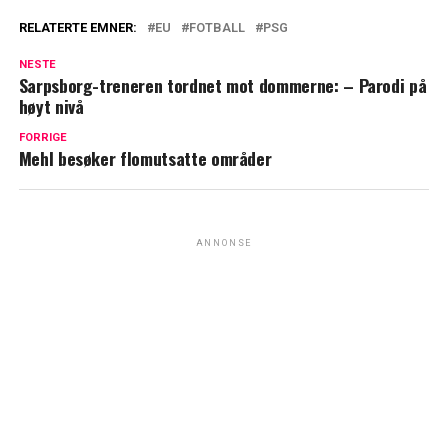
RELATERTE EMNER:
EU
FOTBALL
PSG
NESTE
Sarpsborg-treneren tordnet mot dommerne: – Parodi på
høyt nivå
FORRIGE
Mehl besøker flomutsatte områder
ANNONSE