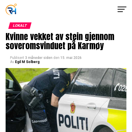
LOKALT
Kvinne vekket av stein gjennom
soveromsvinduet på Karmøy
Publisert
3 måneder siden
den
15. mai 2026
Av
Egil M Solberg