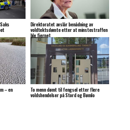
 Saks
Direktoratet avslår benådning av
pet
voldtektsdømte etter at minstestraffen
ble fjernet
im – en
To menn dømt til fengsel etter flere
voldshendelser på Stord og Bømlo