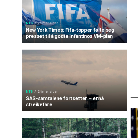
NTB
2 timer siden
New York Times: Fifa-topper følte seg
presset til å godta Infantinos VM-plan
NTB
2 timer siden
SAS-samtalene fortsetter – ennå
streikefare