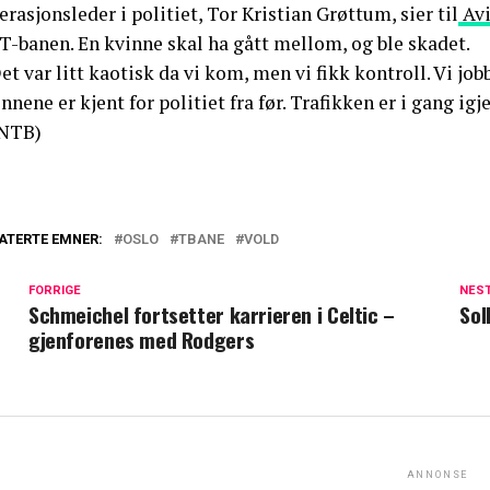
rasjonsleder i politiet, Tor Kristian Grøttum, sier til
Avi
T-banen. En kvinne skal ha gått mellom, og ble skadet.
et var litt kaotisk da vi kom, men vi fikk kontroll. Vi jo
nene er kjent for politiet fra før. Trafikken er i gang ig
NTB)
ATERTE EMNER:
OSLO
TBANE
VOLD
FORRIGE
NES
Schmeichel fortsetter karrieren i Celtic –
Sol
gjenforenes med Rodgers
ANNONSE