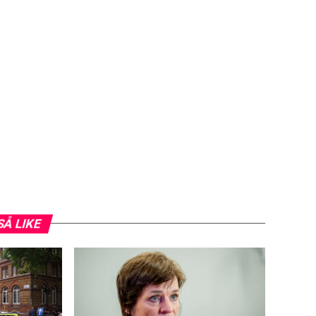
SÅ LIKE