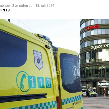
ublisert
2 år siden
den
18. juli 2024
v
NTB