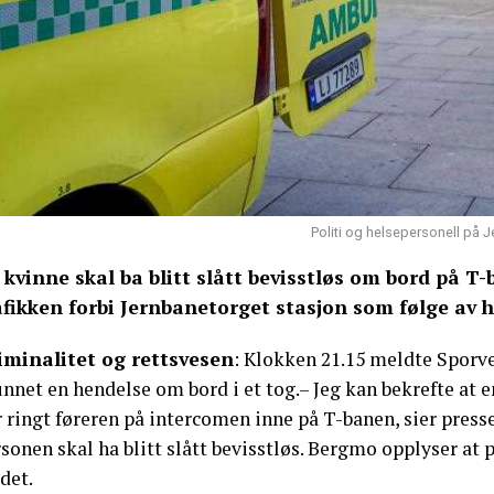
Politi og helsepersonell på
 kvinne skal ba blitt slått bevisstløs om bord på T-
afikken forbi Jernbanetorget stasjon som følge av 
iminalitet og rettsvesen
: Klokken 21.15 meldte Sporve
nnet en hendelse om bord i et tog.– Jeg kan bekrefte at en
r ringt føreren på intercomen inne på T-banen, sier pres
sonen skal ha blitt slått bevisstløs. Bergmo opplyser at
det.