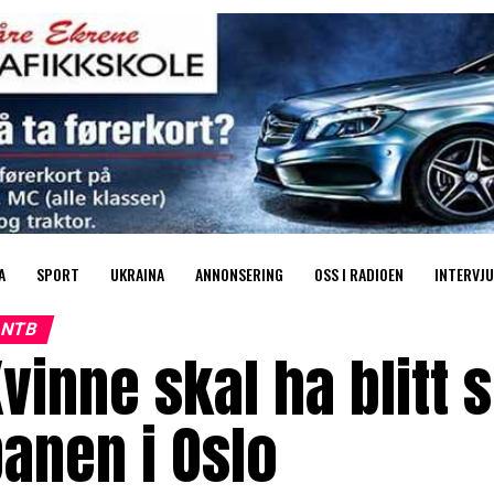
A
SPORT
UKRAINA
ANNONSERING
OSS I RADIOEN
INTERVJU
NTB
vinne skal ha blitt s
anen i Oslo