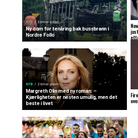
NTB
2 timer siden
New
Ny dom for tenåring bak bussbrann i
jus
Nordre Follo
ett
NTB
2 timer siden
Margreth Olin med ny roman: –
Fir
Kjærligheten er nesten umulig, men det
ove
beste i livet