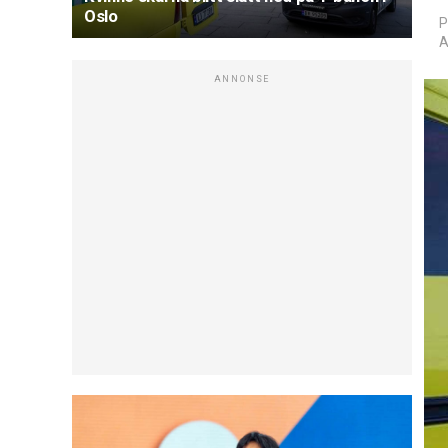
Oslo
P
A
ANNONSE