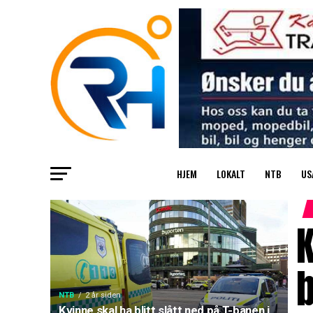
HJEM
LOKALT
NTB
US
K
b
NTB
2 år siden
Kvinne skal ha blitt slått ned på T-banen i