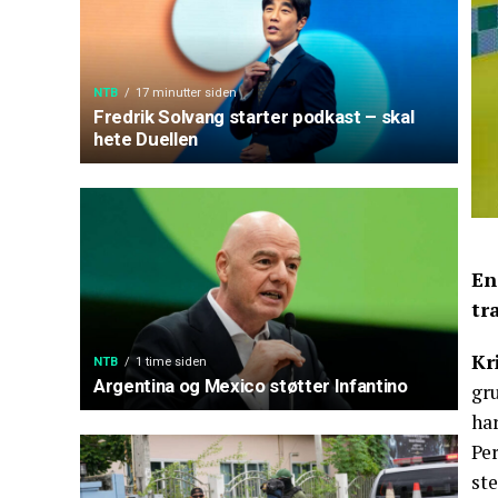
NTB
17 minutter siden
Fredrik Solvang starter podkast – skal
hete Duellen
En
tr
Kr
NTB
1 time siden
Argentina og Mexico støtter Infantino
gru
ha
Per
ste