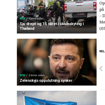
Ope
på 
– D
NTB
1 time siden
Men
Sju drept og 15 såret i skoleskyting i
(©
Thailand
REL
NTB
2 timer siden
Zelenskyjs oppslutning synker