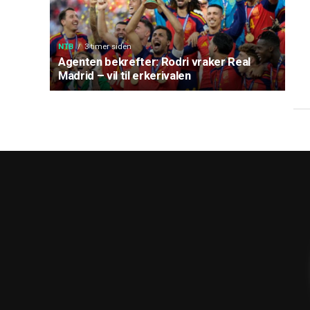
NTB
3 timer siden
Agenten bekrefter: Rodri vraker Real
Madrid – vil til erkerivalen