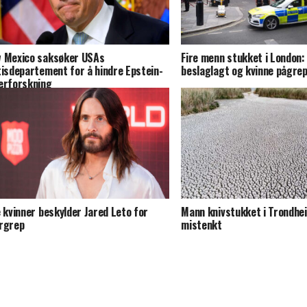
 Mexico saksøker USAs
Fire menn stukket i London:
tisdepartement for å hindre Epstein-
beslaglagt og kvinne pågre
erforskning
e kvinner beskylder Jared Leto for
Mann knivstukket i Trondhe
rgrep
mistenkt