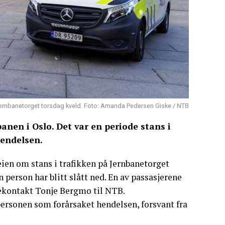
 Jernbanetorget torsdag kveld. Foto: Amanda Pedersen Giske / NTB
banen i Oslo. Det var en periode stans i
hendelsen.
ien om stans i trafikken på Jernbanetorget
 person har blitt slått ned. En av passasjerene
sekontakt Tonje Bergmo til NTB.
 personen som forårsaket hendelsen, forsvant fra