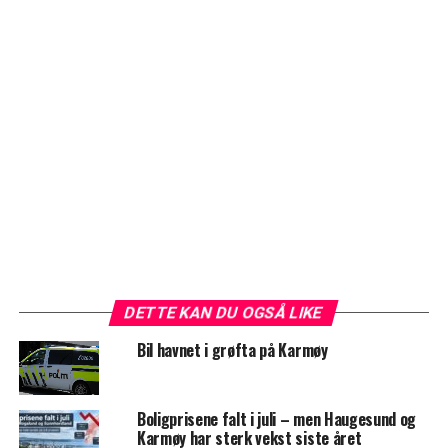
DETTE KAN DU OGSÅ LIKE
Bil havnet i grøfta på Karmøy
Boligprisene falt i juli – men Haugesund og
Karmøy har sterk vekst siste året