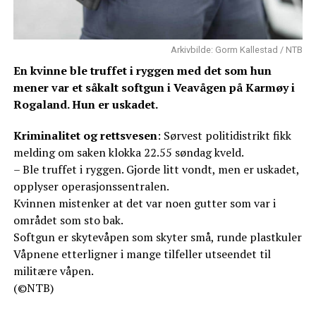
Arkivbilde: Gorm Kallestad / NTB
En kvinne ble truffet i ryggen med det som hun
mener var et såkalt softgun i Veavågen på Karmøy i
Rogaland. Hun er uskadet.
Kriminalitet og rettsvesen
: Sørvest politidistrikt fikk
melding om saken klokka 22.55 søndag kveld.
– Ble truffet i ryggen. Gjorde litt vondt, men er uskadet,
opplyser operasjonssentralen.
Kvinnen mistenker at det var noen gutter som var i
området som sto bak.
Softgun er skytevåpen som skyter små, runde plastkuler
Våpnene etterligner i mange tilfeller utseendet til
militære våpen.
(©NTB)