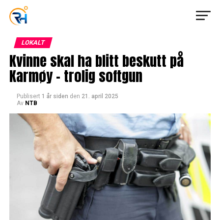
LOKALT
Kvinne skal ha blitt beskutt på
Karmøy – trolig softgun
Publisert
1 år siden
den
21. april 2025
Av
NTB