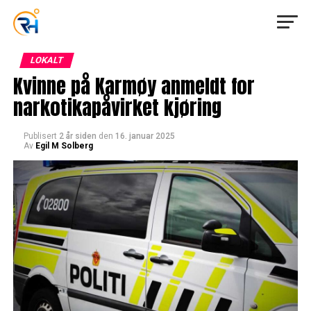
LOKALT
Kvinne på Karmøy anmeldt for
narkotikapåvirket kjøring
Publisert
2 år siden
den
16. januar 2025
Av
Egil M Solberg