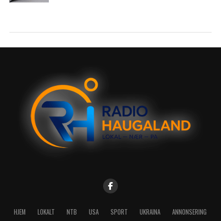
HJEM
LOKALT
NTB
USA
SPORT
UKRAINA
ANNONSERING