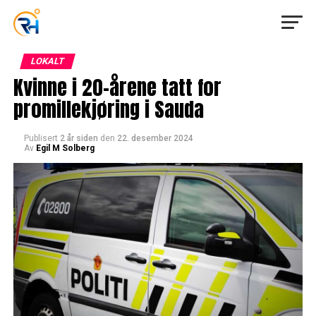
LOKALT
Kvinne i 20-årene tatt for
promillekjøring i Sauda
Publisert
2 år siden
den
22. desember 2024
Av
Egil M Solberg