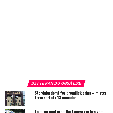
DETTE KAN DU OGSÅ LIKE
Stordabu dømt for promillekjøring – mister
førerkortet i 13 måneder
To menn med promille: Uenige om hva som