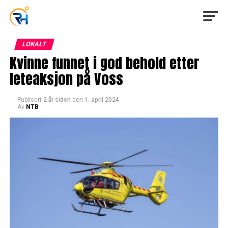
LOKALT
Kvinne funnet i god behold etter
leteaksjon på Voss
Publisert
2 år siden
den
1. april 2024
Av
NTB