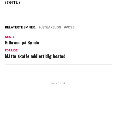
(©NTB)
RELATERTE EMNER:
LETEAKSJON
VOSS
NESTE
Bilbrann på Bømlo
FORRIGE
Måtte skaffe midlertidig bosted
ANNONSE