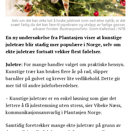
Selv om det kan virke lurt å bruke juletreet som ved etter nyttår, er det
svært farlig da det kan føre til pipebrann og utslipp av farlige gasser,
advarer forsker. Illustrasjonsfoto: Gorm Kallestad / NTB
En ny undersøkelse fra Plantasjen viser at kunstige
juletrær blir stadig mer populære i Norge, selv om
ekte juletrær fortsatt vekker flest følelser.
Juletre:
For mange handler valget om praktiske hensyn.
Kunstige trær kan brukes flere år på rad, slipper
barnåler på gulvet og krever lite vedlikehold. Dette gir
mer tid til andre juleforberedelser.
– Kunstige juletrær er en enkel løsning som gjør det
lettere å få julestemning uten stress, sier Vibeke Næss,
kommunikasjonsansvarlig i Plantasjen Norge.
Samtidig foretrekker mange ekte juletrær på grunn av