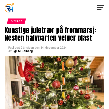
LOKALT
Kunstige juletrær på fremmarsj:
Nesten halvparten velger plast
Publisert
2 år siden
den
24. desember 2024
Av
Egil M Solberg