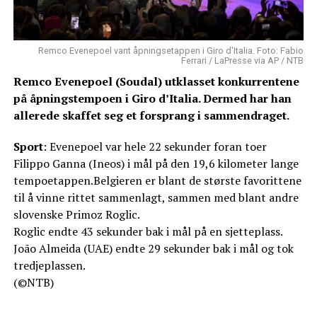
Remco Evenepoel vant åpningsetappen i Giro d'Italia. Foto: Fabio
Ferrari / LaPresse via AP / NTB
Remco Evenepoel (Soudal) utklasset konkurrentene
på åpningstempoen i Giro d’Italia. Dermed har han
allerede skaffet seg et forsprang i sammendraget.
Sport
: Evenepoel var hele 22 sekunder foran toer
Filippo Ganna (Ineos) i mål på den 19,6 kilometer lange
tempoetappen.Belgieren er blant de største favorittene
til å vinne rittet sammenlagt, sammen med blant andre
slovenske Primoz Roglic.
Roglic endte 43 sekunder bak i mål på en sjetteplass.
João Almeida (UAE) endte 29 sekunder bak i mål og tok
tredjeplassen.
(©NTB)