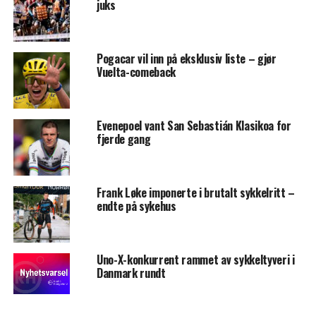
juks
Pogacar vil inn på eksklusiv liste – gjør
Vuelta-comeback
Evenepoel vant San Sebastián Klasikoa for
fjerde gang
Frank Løke imponerte i brutalt sykkelritt –
endte på sykehus
Uno-X-konkurrent rammet av sykkeltyveri i
Danmark rundt