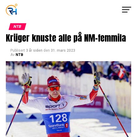
NTB
Krüger knuste alle på NM-femmila
Publisert
3 år siden
den
31. mars 2023
Av
NTB