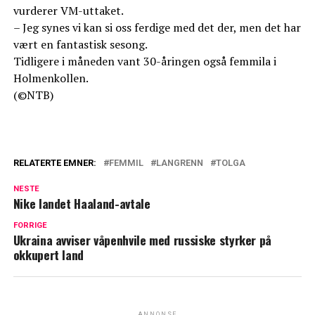
vurderer VM-uttaket.
– Jeg synes vi kan si oss ferdige med det der, men det har
vært en fantastisk sesong.
Tidligere i måneden vant 30-åringen også femmila i
Holmenkollen.
(©NTB)
RELATERTE EMNER:
FEMMIL
LANGRENN
TOLGA
NESTE
Nike landet Haaland-avtale
FORRIGE
Ukraina avviser våpenhvile med russiske styrker på
okkupert land
ANNONSE