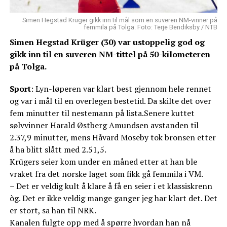
Simen Hegstad Krüger gikk inn til mål som en suveren NM-vinner på
femmila på Tolga. Foto: Terje Bendiksby / NTB
Simen Hegstad Krüger (30) var ustoppelig god og
gikk inn til en suveren NM-tittel på 50-kilometeren
på Tolga.
Sport
: Lyn-løperen var klart best gjennom hele rennet
og var i mål til en overlegen bestetid. Da skilte det over
fem minutter til nestemann på lista.Senere kuttet
sølvvinner Harald Østberg Amundsen avstanden til
2.37,9 minutter, mens Håvard Moseby tok bronsen etter
å ha blitt slått med 2.51,5.
Krügers seier kom under en måned etter at han ble
vraket fra det norske laget som fikk gå femmila i VM.
– Det er veldig kult å klare å få en seier i et klassiskrenn
òg. Det er ikke veldig mange ganger jeg har klart det. Det
er stort, sa han til NRK.
Kanalen fulgte opp med å spørre hvordan han nå