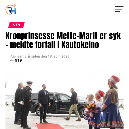
NTB
Kronprinsesse Mette-Marit er syk
– meldte forfall i Kautokeino
Publisert
3 år siden
den
18. april 2023
Av
NTB