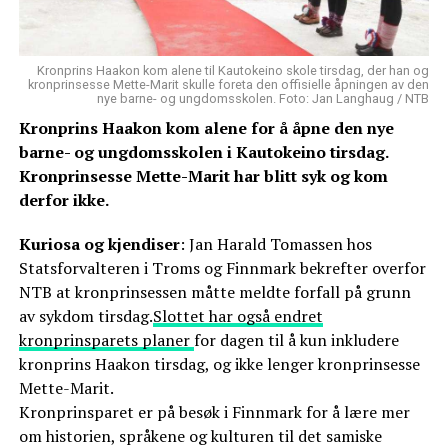
Kronprins Haakon kom alene til Kautokeino skole tirsdag, der han og
kronprinsesse Mette-Marit skulle foreta den offisielle åpningen av den
nye barne- og ungdomsskolen. Foto: Jan Langhaug / NTB
Kronprins Haakon kom alene for å åpne den nye
barne- og ungdomsskolen i Kautokeino tirsdag.
Kronprinsesse Mette-Marit har blitt syk og kom
derfor ikke.
Kuriosa og kjendiser
: Jan Harald Tomassen hos
Statsforvalteren i Troms og Finnmark bekrefter overfor
NTB at kronprinsessen måtte meldte forfall på grunn
av sykdom tirsdag.
Slottet har også endret
kronprinsparets planer
for dagen til å kun inkludere
kronprins Haakon tirsdag, og ikke lenger kronprinsesse
Mette-Marit.
Kronprinsparet er på besøk i Finnmark for å lære mer
om historien, språkene og kulturen til det samiske