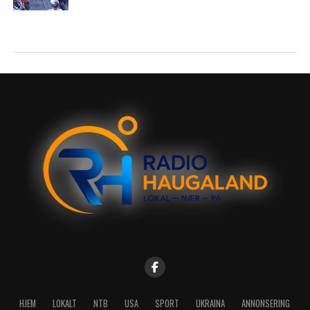
HJEM
LOKALT
NTB
USA
SPORT
UKRAINA
ANNONSERING