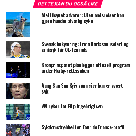
DETTE KAN DU OGSÅ LIKE
Mattilsynet advarer: Utenlandsreiser kan
gjøre hunder alvorlig syke
Svensk bekymring: Frida Karlsson isolert og
småsyk før OL-femmila
Kronprinsparet planlegger offisielt program
under Høiby-rettssaken
Aung San Suu Kyis sønn sier hun er svært
syk
VM ryker for Filip Ingebrigtsen
Sykdomstrøbbel for Tour de France-profil