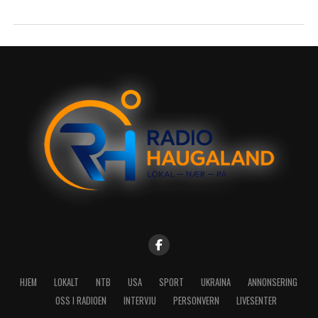
HJEM
LOKALT
NTB
USA
SPORT
UKRAINA
ANNONSERING
OSS I RADIOEN
INTERVJU
PERSONVERN
LIVESENTER