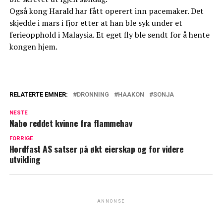
Også kong Harald har fått operert inn pacemaker. Det
skjedde i mars i fjor etter at han ble syk under et
ferieopphold i Malaysia. Et eget fly ble sendt for å hente
kongen hjem.
RELATERTE EMNER:
DRONNING
HAAKON
SONJA
NESTE
Nabo reddet kvinne fra flammehav
FORRIGE
Hordfast AS satser på økt eierskap og for videre
utvikling
ANNONSE