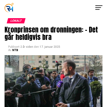
LOKALT
Kronprinsen om dronningen: – Det
går heldigvis bra
Publisert
2 år siden
den
17. januar 2025
Av
NTB