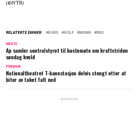
(©NTB)
RELATERTE EMNER:
EURO
GOLF
MENN
RES
NESTE
Ap samler sentralstyret til hastemøte om kraftstriden
søndag kveld
FORRIGE
Nationaltheatret T-banestasjon delvis stengt etter at
biter av taket falt ned
ANNONSE