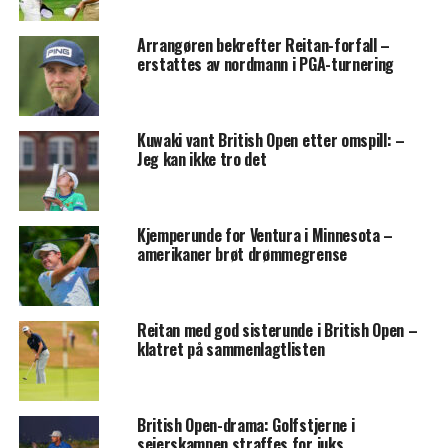
Arrangøren bekrefter Reitan-forfall –
erstattes av nordmann i PGA-turnering
Kuwaki vant British Open etter omspill: –
Jeg kan ikke tro det
Kjemperunde for Ventura i Minnesota –
amerikaner brøt drømmegrense
Reitan med god sisterunde i British Open –
klatret på sammenlagtlisten
British Open-drama: Golfstjerne i
seierskampen straffes for juks