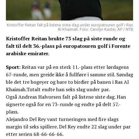
Kristoffer Reitan falt på listene siste dag under europatouren golf i Ras
Al Khaimah. Foto: Carolyn Kaster, AP / NTB
Kristoffer Reitan brukte 73 slag på siste runde og
falt til delt 36.-plass på europatouren golf i Forente
arabiske emirater.
Sport
: Reitan var på en sterk 11.-plass etter lørdagens
67-runde, men greide ikke å fullføre i samme stil. Søndag
ble det tre bogeyer og bare to birdier på banen i Ras Al
Khaimah.Totalt endte han seks slag under par.
Også Andreas Halvorsen falt på listene siste dag. Han
signerte også for en 73-runde og endte på delt 57.-
plass.
Alejandro Del Rey vant turneringen med fire slags
margin til seks spillere. Del Rey endte 22 slag under par
etter serien 68-66-66-66.