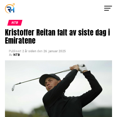
NTB
Kristoffer Reitan falt av siste dag i
Emiratene
Publisert
2 år siden
den
26. januar 2025
Av
NTB