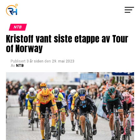
NTB
Kristoff vant siste etappe av Tour
of Norway
Publisert
3 år siden
den
29. mai 2023
Av
NTB