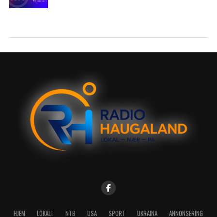
HJEM
LOKALT
NTB
USA
SPORT
UKRAINA
ANNONSERING