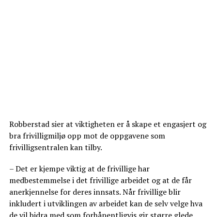
Robberstad sier at viktigheten er å skape et engasjert og
bra frivilligmiljø opp mot de oppgavene som
frivilligsentralen kan tilby.
– Det er kjempe viktig at de frivillige har
medbestemmelse i det frivillige arbeidet og at de får
anerkjennelse for deres innsats. Når frivillige blir
inkludert i utviklingen av arbeidet kan de selv velge hva
de vil bidra med som forhåpentligvis gir større glede