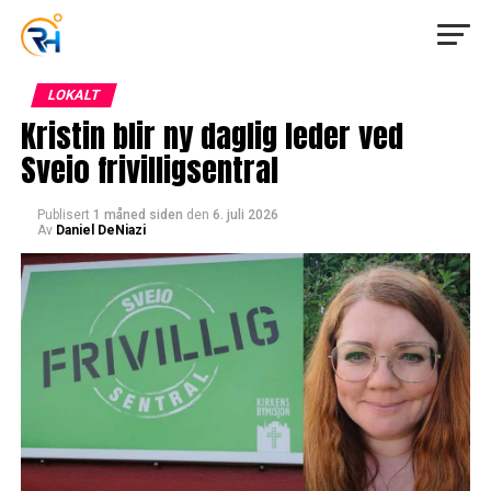
LOKALT
Kristin blir ny daglig leder ved
Sveio frivilligsentral
Publisert
1 måned siden
den
6. juli 2026
Av
Daniel DeNiazi