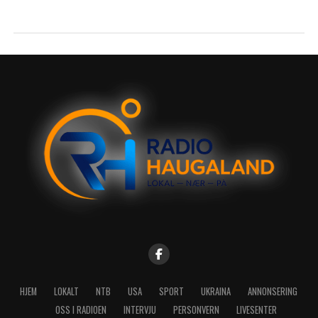
HJEM
LOKALT
NTB
USA
SPORT
UKRAINA
ANNONSERING
OSS I RADIOEN
INTERVJU
PERSONVERN
LIVESENTER