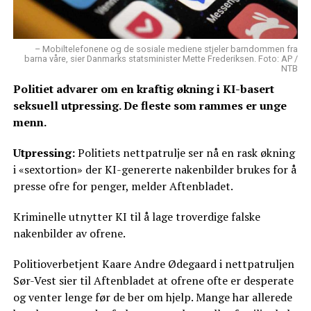
– Mobiltelefonene og de sosiale mediene stjeler barndommen fra
barna våre, sier Danmarks statsminister Mette Frederiksen. Foto: AP /
NTB
Politiet advarer om en kraftig økning i KI-basert
seksuell utpressing. De fleste som rammes er unge
menn.
Utpressing:
Politiets nettpatrulje ser nå en rask økning
i «sextortion» der KI-genererte nakenbilder brukes for å
presse ofre for penger, melder Aftenbladet.
Kriminelle utnytter KI til å lage troverdige falske
nakenbilder av ofrene.
Politioverbetjent Kaare Andre Ødegaard i nettpatruljen
Sør-Vest sier til Aftenbladet at ofrene ofte er desperate
og venter lenge før de ber om hjelp. Mange har allerede