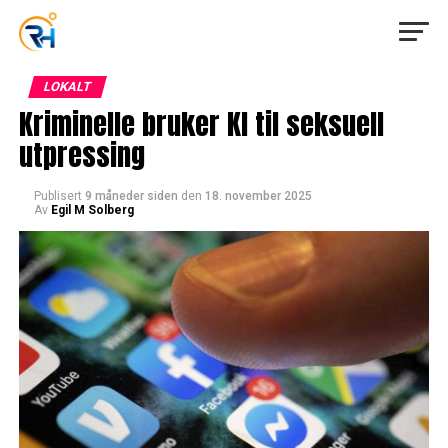
LOKALT
Kriminelle bruker KI til seksuell
utpressing
Publisert
9 måneder siden
den
18. november 2025
Av
Egil M Solberg