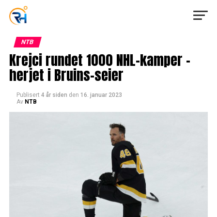
NTB
Krejci rundet 1000 NHL-kamper –
herjet i Bruins-seier
Publisert
4 år siden
den
16. januar 2023
Av
NTB