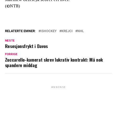
(©NTB)
RELATERTE EMNER:
ISHOCKEY
KREJCI
NHL
NESTE
Resesjonsfrykt i Davos
FORRIGE
Zuccarello-kamerat skrev lukrativ kontrakt: Må nok
spandere middag
ANNONSE