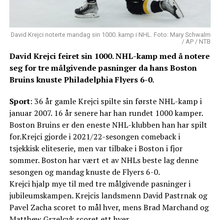
David Krejci noterte mandag sin 1000. kamp i NHL. Foto: Mary Schwalm
/ AP / NTB
David Krejci feiret sin 1000. NHL-kamp med å notere
seg for tre målgivende pasninger da hans Boston
Bruins knuste Philadelphia Flyers 6-0.
Sport
: 36 år gamle Krejci spilte sin første NHL-kamp i
januar 2007. 16 år senere har han rundet 1000 kamper.
Boston Bruins er den eneste NHL-klubben han har spilt
for.Krejci gjorde i 2021/22-sesongen comeback i
tsjekkisk eliteserie, men var tilbake i Boston i fjor
sommer. Boston har vært et av NHLs beste lag denne
sesongen og mandag knuste de Flyers 6-0.
Krejci hjalp mye til med tre målgivende pasninger i
jubileumskampen. Krejcis landsmenn David Pastrnak og
Pavel Zacha scoret to mål hver, mens Brad Marchand og
Matthew Grzelcyk scoret ett hver.