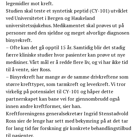
legemidler mot kreft.
Studien skal teste et syntetisk peptid (CY-101) utviklet
ved Universitetet i Bergen og Haukeland
universitetssjukehus. Medikamentet skal prøves ut på
personer med den sjeldne og meget alvorlige diagnosen
binyrekreft.
– Ofte kan det gå opptil 15 år. Samtidig blir det stadig
færre kliniske studier hvor pasienter kan prøve ut nye
medisiner. Vårt mål er å redde flere liv, og vi har ikke tid
til å vente, sier Ross.
– Binyrekreft har mange av de samme drivkreftene som
større krefttyper, som tarmkreft og leverkreft. Vi tror
virkelig på potensialet til CY-101 og håper dette
partnerskapet kan bane vei for gjennombrudd også
innen andre kreftformer, sier han.
Kreftforeningens generalsekretær Ingrid Stenstadvold
Ross sier de lenge har sett med bekymring på at det tar
for lang tid før forskning gir konkrete behandlingstilbud
til pasienter.