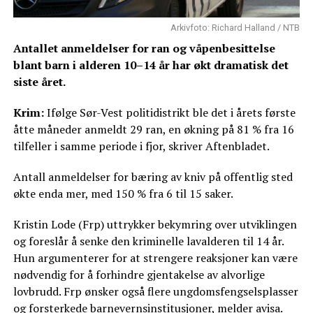
Arkivfoto: Richard Halland / NTB
Antallet anmeldelser for ran og våpenbesittelse
blant barn i alderen 10–14 år har økt dramatisk det
siste året.
Krim:
Ifølge Sør-Vest politidistrikt ble det i årets første
åtte måneder anmeldt 29 ran, en økning på 81 % fra 16
tilfeller i samme periode i fjor, skriver Aftenbladet.
Antall anmeldelser for bæring av kniv på offentlig sted
økte enda mer, med 150 % fra 6 til 15 saker.
Kristin Lode (Frp) uttrykker bekymring over utviklingen
og foreslår å senke den kriminelle lavalderen til 14 år.
Hun argumenterer for at strengere reaksjoner kan være
nødvendig for å forhindre gjentakelse av alvorlige
lovbrudd. Frp ønsker også flere ungdomsfengselsplasser
og forsterkede barnevernsinstitusjoner, melder avisa.