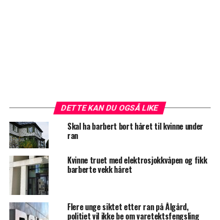
DETTE KAN DU OGSÅ LIKE
Skal ha barbert bort håret til kvinne under
ran
Kvinne truet med elektrosjokkvåpen og fikk
barberte vekk håret
Flere unge siktet etter ran på Ålgård,
politiet vil ikke be om varetektsfengsling