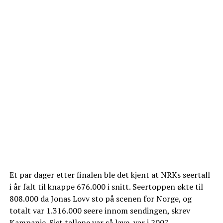
Et par dager etter finalen ble det kjent at NRKs seertall
i år falt til knappe 676.000 i snitt. Seertoppen økte til
808.000 da Jonas Lovv sto på scenen for Norge, og
totalt var 1.316.000 seere innom sendingen, skrev
Kampanje
. Sist tallene var så lave, var i 2007.