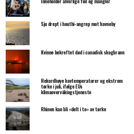
Inneholder alvorlige feil og mangler
Sju drept i houthi-angrep mot havneby
Kvinne bekreftet død i canadisk skogbrann
Rekordhøye havtemperaturer og ekstrem
tørke i juli, ifølge EUs
klimaovervåkingstjeneste
Rhinen kan bli «delt i to» av tørke