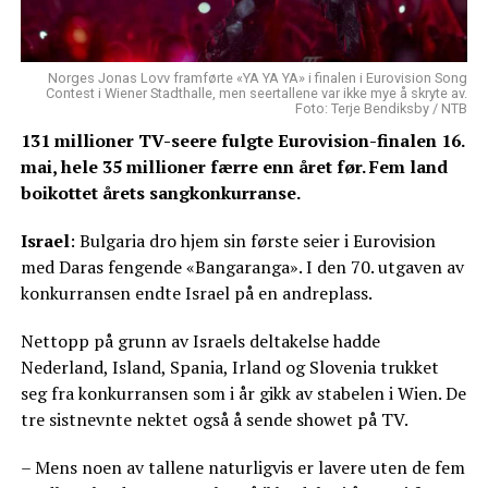
Norges Jonas Lovv framførte «YA YA YA» i finalen i Eurovision Song
Contest i Wiener Stadthalle, men seertallene var ikke mye å skryte av.
Foto: Terje Bendiksby / NTB
131 millioner TV-seere fulgte Eurovision-finalen 16.
mai, hele 35 millioner færre enn året før. Fem land
boikottet årets sangkonkurranse.
Israel
: Bulgaria dro hjem sin første seier i Eurovision
med Daras fengende «Bangaranga». I den 70. utgaven av
konkurransen endte Israel på en andreplass.
Nettopp på grunn av Israels deltakelse hadde
Nederland, Island, Spania, Irland og Slovenia trukket
seg fra konkurransen som i år gikk av stabelen i Wien. De
tre sistnevnte nektet også å sende showet på TV.
– Mens noen av tallene naturligvis er lavere uten de fem