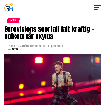
NTB
Eurovisions seertall falt kraftig –
boikott får skylda
Publisert
2 måneder siden
den
5. juni 2026
Av
NTB