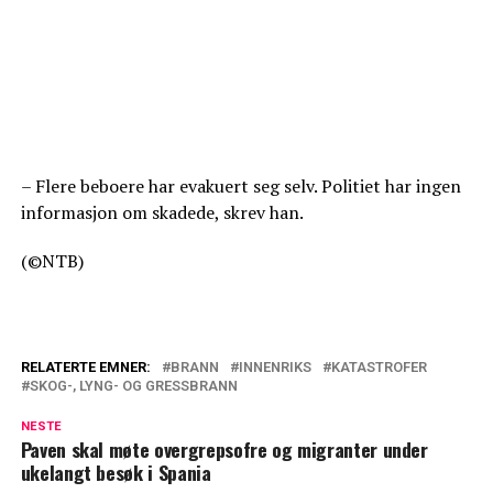
– Flere beboere har evakuert seg selv. Politiet har ingen
informasjon om skadede, skrev han.
(©NTB)
RELATERTE EMNER:
BRANN
INNENRIKS
KATASTROFER
SKOG-, LYNG- OG GRESSBRANN
NESTE
Paven skal møte overgrepsofre og migranter under
ukelangt besøk i Spania