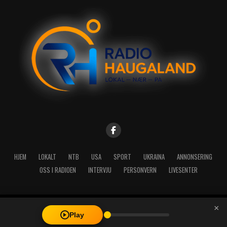
HJEM
LOKALT
NTB
USA
SPORT
UKRAINA
ANNONSERING
OSS I RADIOEN
INTERVJU
PERSONVERN
LIVESENTER
×
Copyright © 2026 A-Media AS | Radio Haugaland - Haraldsgata 114,
Play
5527 Haugesund - Mail: post@radioh.no - Telefon: 52717273