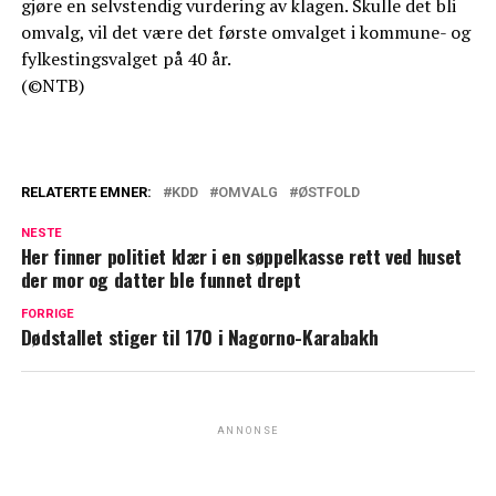
gjøre en selvstendig vurdering av klagen. Skulle det bli
omvalg, vil det være det første omvalget i kommune- og
fylkestingsvalget på 40 år.
(©NTB)
RELATERTE EMNER:
KDD
OMVALG
ØSTFOLD
NESTE
Her finner politiet klær i en søppelkasse rett ved huset
der mor og datter ble funnet drept
FORRIGE
Dødstallet stiger til 170 i Nagorno-Karabakh
ANNONSE