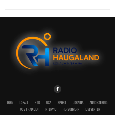
HJEM
LOKALT
NTB
USA
SPORT
UKRAINA
ANNONSERING
OSS I RADIOEN
INTERVJU
PERSONVERN
LIVESENTER