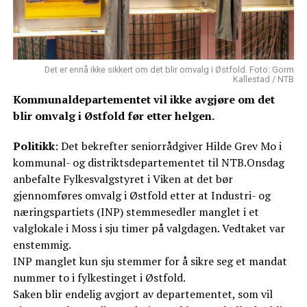
Det er ennå ikke sikkert om det blir omvalg i Østfold. Foto: Gorm
Kallestad / NTB
Kommunaldepartementet vil ikke avgjøre om det
blir omvalg i Østfold før etter helgen.
Politikk
: Det bekrefter seniorrådgiver Hilde Grev Mo i
kommunal- og distriktsdepartementet til NTB.Onsdag
anbefalte Fylkesvalgstyret i Viken at det bør
gjennomføres omvalg i Østfold etter at Industri- og
næringspartiets (INP) stemmesedler manglet i et
valglokale i Moss i sju timer på valgdagen. Vedtaket var
enstemmig.
INP manglet kun sju stemmer for å sikre seg et mandat
nummer to i fylkestinget i Østfold.
Saken blir endelig avgjort av departementet, som vil