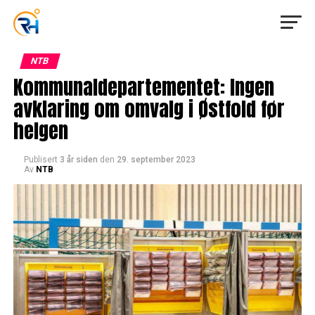
NTB
Kommunaldepartementet: Ingen
avklaring om omvalg i Østfold før
helgen
Publisert
3 år siden
den
29. september 2023
Av
NTB