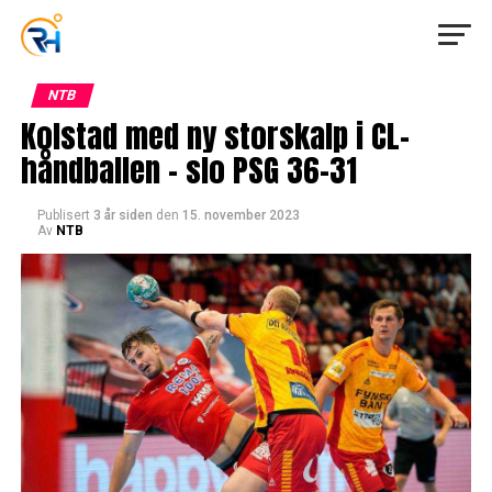
NTB
Kolstad med ny storskalp i CL-
håndballen – slo PSG 36-31
Publisert
3 år siden
den
15. november 2023
Av
NTB