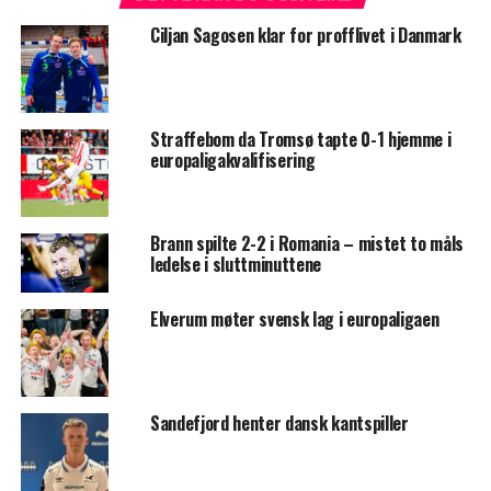
Ciljan Sagosen klar for profflivet i Danmark
Straffebom da Tromsø tapte 0-1 hjemme i
europaligakvalifisering
Brann spilte 2-2 i Romania – mistet to måls
ledelse i sluttminuttene
Elverum møter svensk lag i europaligaen
Sandefjord henter dansk kantspiller