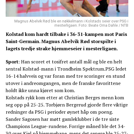
Magnus Abelvik Rød ble en nøkkelmann i Kolstads seier over PSG i
mesterligaen. Foto: Beate Oma Dahle / NTB
Kolstad kom hardt tilbake i 36-31-kampen mot Paris
Saint-Germain. Magnus Abelvik Rød storspilte i
lagets tredje strake hjemmeseier i mesterligaen.
Sport
: Han scoret et tosifret antall mål og ble en helt
sentral Kolstad-mann i Trondheim Spektrum.PSG ledet
16-14 halvveis og var foran med tre scoringer en stund
utover i andreomgangen, men de franske favorittene
holdt ikke unna kjøret som kom.
Kolstads rykk kom etter at Christian Berges menn kom
seg opp på 25-25. Torbjørn Bergerud gjorde flere viktige
redninger da PSG i perioder øynet håp om poeng.
Sander Sagosen har møtt gamleklubber i de tre siste
Champions League-rundene. Forrige måned ble det 34-
30 over Kiel på hjemmebane, mens det senere ble 25-27-