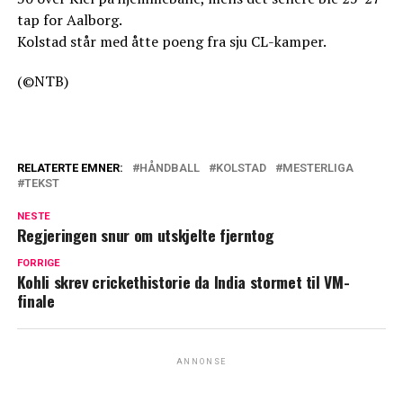
tap for Aalborg.
Kolstad står med åtte poeng fra sju CL-kamper.
(©NTB)
RELATERTE EMNER:
HÅNDBALL
KOLSTAD
MESTERLIGA
TEKST
NESTE
Regjeringen snur om utskjelte fjerntog
FORRIGE
Kohli skrev crickethistorie da India stormet til VM-
finale
ANNONSE