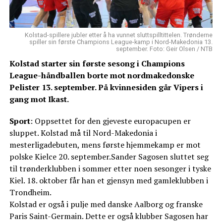
Kolstad-spillere jubler etter å ha vunnet sluttspilltittelen. Trønderne
spiller sin første Champions League-kamp i Nord-Makedonia 13.
september. Foto: Geir Olsen / NTB
Kolstad starter sin første sesong i Champions
League-håndballen borte mot nordmakedonske
Pelister 13. september. På kvinnesiden går Vipers i
gang mot Ikast.
Sport
: Oppsettet for den gjeveste europacupen er
sluppet. Kolstad må til Nord-Makedonia i
mesterligadebuten, mens første hjemmekamp er mot
polske Kielce 20. september.Sander Sagosen sluttet seg
til trønderklubben i sommer etter noen sesonger i tyske
Kiel. 18. oktober får han et gjensyn med gamleklubben i
Trondheim.
Kolstad er også i pulje med danske Aalborg og franske
Paris Saint-Germain. Dette er også klubber Sagosen har