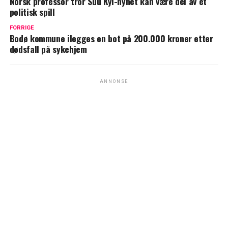
Norsk professor tror Suu Kyi-nyhet kan være del av et
politisk spill
FORRIGE
Bodø kommune ilegges en bot på 200.000 kroner etter
dødsfall på sykehjem
ANNONSE