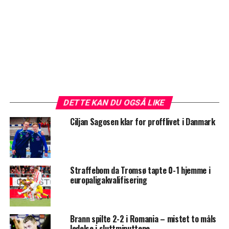
DETTE KAN DU OGSÅ LIKE
Ciljan Sagosen klar for profflivet i Danmark
Straffebom da Tromsø tapte 0-1 hjemme i
europaligakvalifisering
Brann spilte 2-2 i Romania – mistet to måls
ledelse i sluttminuttene