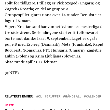
spilt for tidligere. I tillegg er Pick Szeged (Ungarn) og
Zagreb (Kroatia) en del av gruppe A.
Gruppespillet gjøres unna over 14 runder. Den siste er
lagt til 6. mars.
Vipers Kristiansand har vunnet kvinnenes mesterliga de
tre siste årene. Sørlendingene starter tittelforsvaret
borte mot danske Ikast 9. september. Laget er også i
pulje B med Esbjerg (Danmark), Metz (Frankrike), Rapid
Bucuresti (Romania), FTC Hungaria (Ungarn), Zaglebie
Lubin (Polen) og Krim Ljubljana (Slovenia).
Siste runde spilles 17. februar.
(©NTB)
RELATERTE EMNER:
CL
GRUPPER
HÅNDBALL
KALENDER
NESTE