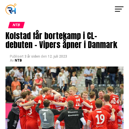
NTB
Kolstad får bortekamp i CL-
debuten – Vipers åpner i Danmark
Publisert
3 år siden
den
12. juli 2023
Av
NTB