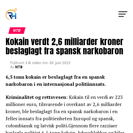
NTB
Kokain verdt 2,6 milliarder kroner
beslaglagt fra spansk narkobaron
Publisert
3 år siden
den
30. juni 2023
Av
NTB
6,5 tonn kokain er beslaglagt fra en spansk
narkobaron i en internasjonal politiinnsats.
Kriminalitet og rettsvesen
: Kokain til en verdi av 223
millioner euro, tilsvarende i overkant av 2,6 milliarder
kroner, ble beslaglagt fra en spansk narkobaron i en
felles innsats fra politienheten Europol og spansk,
colombiansk og latvisk politi.Gjennom flere razziaer
beslagla politiet 6,5 tonn kokain, luksusklokker og biler,