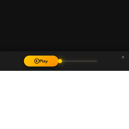
×
Play