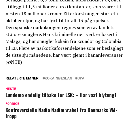
i tillegg til 1,5 millioner euro i kontanter, som svarer til
nesten 18 millioner kroner. Etterforskningen startet i
oktober i fjor, og har ført til totalt 13 pågripelser.
Den spanske narkokongen regnes som en av landets
største smuglere. Hans kriminelle nettverk er basert i
Malaga, og har smuglet kokain fra Ecuador og Colombia
til EU. Flere av narkotikaforsendelsene som er beslaglagt
de siste sju månedene, har vært gjemt i bananleveranser.
(©NTB)
RELATERTE EMNER:
KOKAINBESLAG
SPA
NESTE
Lundemo endelig tilbake for LSK: – Har vært blytungt
FORRIGE
Kontroversielle Nadia Nadim vraket fra Danmarks VM-
tropp