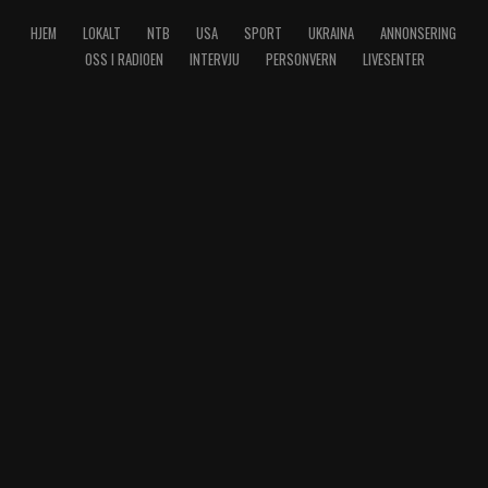
HJEM
LOKALT
NTB
USA
SPORT
UKRAINA
ANNONSERING
OSS I RADIOEN
INTERVJU
PERSONVERN
LIVESENTER