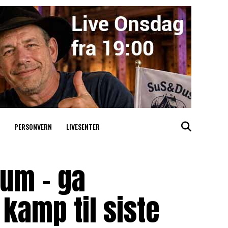
PERSONVERN
LIVESENTER
rum – ga
kamp til siste