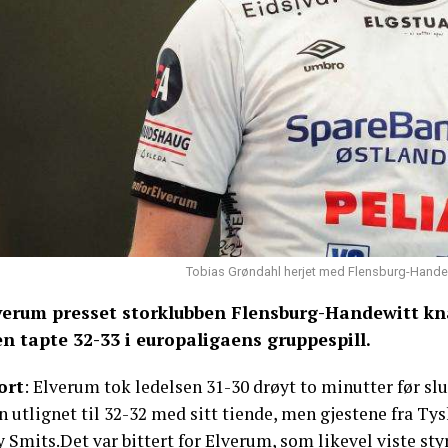
Tobias Grøndahl herjet med Flensburg-Handew
verum presset storklubben Flensburg-Handewitt kna
n tapte 32-33 i europaligaens gruppespill.
ort
: Elverum tok ledelsen 31-30 drøyt to minutter før s
 utlignet til 32-32 med sitt tiende, men gjestene fra Ty
y Smits.Det var bittert for Elverum, som likevel viste s