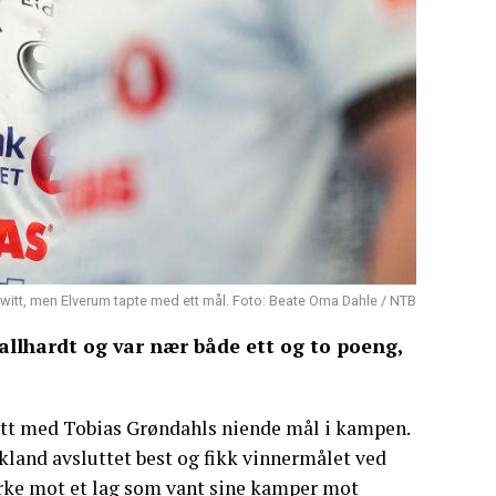
itt, men Elverum tapte med ett mål. Foto: Beate Oma Dahle / NTB
llhardt og var nær både ett og to poeng,
lutt med Tobias Grøndahls niende mål i kampen.
skland avsluttet best og fikk vinnermålet ved
tyrke mot et lag som vant sine kamper mot