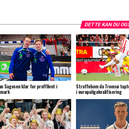
DETTE KAN DU OG
jan Sagosen klar for profflivet i
Straffebom da Tromsø tapt
nmark
i europaligakvalifisering