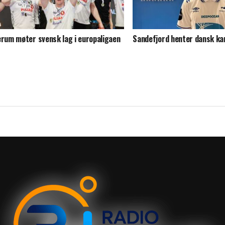
erum møter svensk lag i europaligaen
Sandefjord henter dansk kan