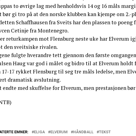
uppas to øvrige lag med henholdsvis 14 og 16 måls margi
t bør gi tro på at den norske klubben kan kjempe om 2.-
detten Schaffhausen fra Sveits har den plassen to poeng 
vcen Cetinje fra Montenegro.
ter returkampen mot Flensburg neste uke har Elverum 
 den sveitsiske rivalen.
gene fulgte hverandre tett gjennom den første omgangen t
lsen Haug var god i målet og bidro til at Elverum holdt 
 17-17 rykket Flensburg til seg tre måls ledelse, men Elv
ært dramatisk avslutning.
t endte med skuffelse for Elverum, men prestasjonen bør 
NTB)
ATERTE EMNER:
ELIGA
ELVERUM
HÅNDBALL
TEKST