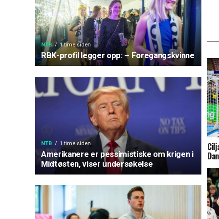
NTB
1 time siden
RBK-profil legger opp: – Foregangskvinne
NTB
1 time siden
Cil
Amerikanere er pessimistiske om krigen i
Da
Midtøsten, viser undersøkelse