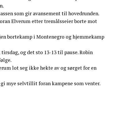
n.
plassen som gir avansement til hovedrunden.
foran Elverum etter tremålsseier borte mot
igjen bortekamp i Montenegro og hjemmekamp
irsdag, og det sto 13-13 til pause. Robin
følge.
erum lot seg ikke hekte av og sørget for en
gi mye selvtillit foran kampene som venter.