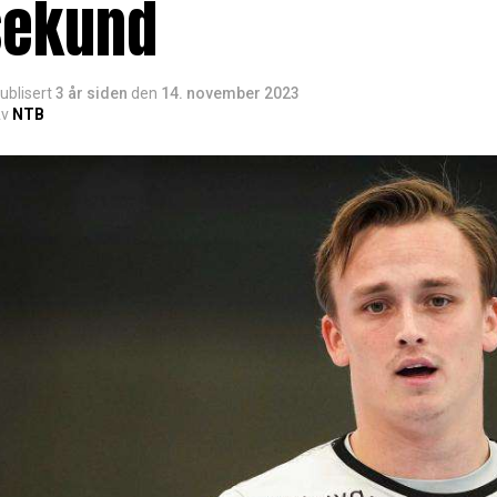
sekund
ublisert
3 år siden
den
14. november 2023
v
NTB