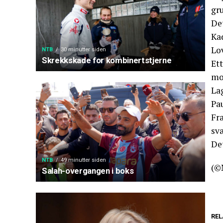
gr
De
Ka
Lo
NTB
30 minutter siden
Skrekkskade for kombinertstjerne
Et
mot
La
Pau
Fra
sv
De
NTB
49 minutter siden
(©
Salah-overgangen i boks
REL