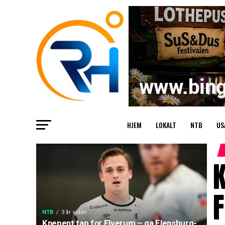
HJEM
LOKALT
NTB
US
K
F
NTB
3 år siden
Knepent tap for Elverum – ga Flensburg-