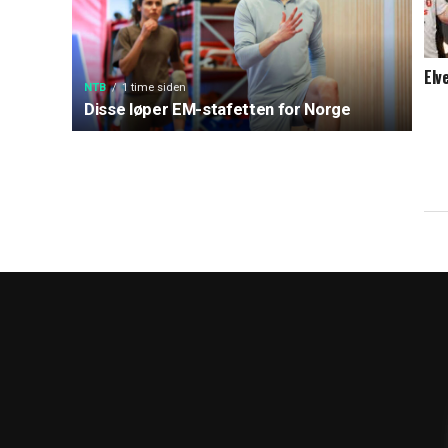
Elv
NTB
1 time siden
Disse løper EM-stafetten for Norge