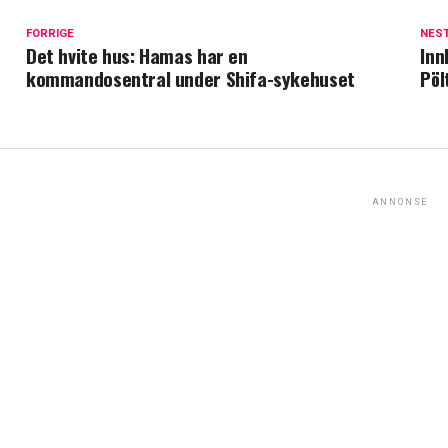
FORRIGE
NES
Det hvite hus: Hamas har en
Inn
kommandosentral under Shifa-sykehuset
Pöl
ANNONSE