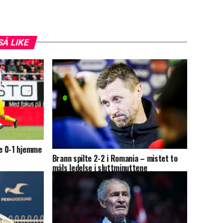
SÅ LIKE
e 0-1 hjemme
Brann spilte 2-2 i Romania – mistet to
måls ledelse i sluttminuttene