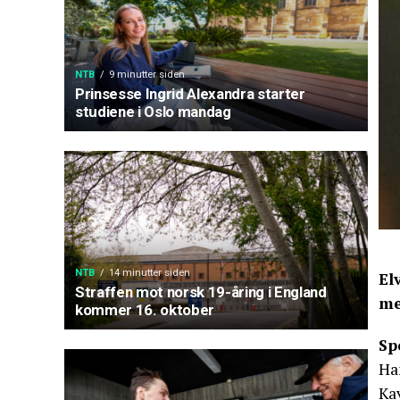
NTB
9 minutter siden
Prinsesse Ingrid Alexandra starter
studiene i Oslo mandag
NTB
14 minutter siden
El
Straffen mot norsk 19-åring i England
me
kommer 16. oktober
Sp
Han
Ka