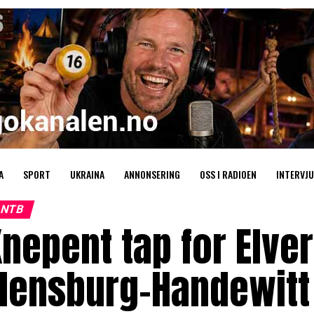
A
SPORT
UKRAINA
ANNONSERING
OSS I RADIOEN
INTERVJU
NTB
nepent tap for Elve
lensburg-Handewitt 