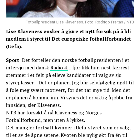
Fotballpresident Lise Klaveness. Foto: Rodrigo Freitas / NTB
Lise Klaveness ønsker å gjøre et nytt forsøk på å bli
medlem i styret til Det europeiske fotballforbundet
(Uefa).
Sport
: Det forteller den norske fotballpresidenten i et
intervju med dansk
Radio 4.
I fjor fikk hun nest færrest
stemmer i et felt på elleve kandidater til valg av sju
styreplasser.– Det er planen. Jeg blir selvfølgelig nødt til
å føle meg svært motivert, for det tar mye tid. Men det
er planen å komme inn. Vi synes det er viktig å jobbe fra
innsiden, sier Klaveness.
NTB har forsøkt å nå Klaveness og Norges
Fotballforbund, men uten å lykkes.
Det mangler fortsatt kvinner i Uefa-styret som er valgt
til et av de åpne setene. Kvoten ble nylig økt fra én til