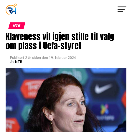
NTB
Klaveness vil igjen stille til valg
om plass i Uefa-styret
Publisert
2 år siden
den
19. februar 2024
Av
NTB