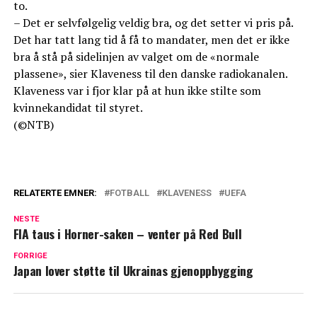
to.
– Det er selvfølgelig veldig bra, og det setter vi pris på.
Det har tatt lang tid å få to mandater, men det er ikke
bra å stå på sidelinjen av valget om de «normale
plassene», sier Klaveness til den danske radiokanalen.
Klaveness var i fjor klar på at hun ikke stilte som
kvinnekandidat til styret.
(©NTB)
RELATERTE EMNER:
FOTBALL
KLAVENESS
UEFA
NESTE
FIA taus i Horner-saken – venter på Red Bull
FORRIGE
Japan lover støtte til Ukrainas gjenoppbygging