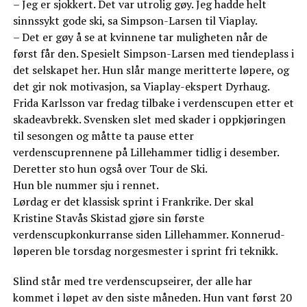
– Jeg er sjokkert. Det var utrolig gøy. Jeg hadde helt
sinnssykt gode ski, sa Simpson-Larsen til Viaplay.
– Det er gøy å se at kvinnene tar muligheten når de
først får den. Spesielt Simpson-Larsen med tiendeplass i
det selskapet her. Hun slår mange meritterte løpere, og
det gir nok motivasjon, sa Viaplay-ekspert Dyrhaug.
Frida Karlsson var fredag tilbake i verdenscupen etter et
skadeavbrekk. Svensken slet med skader i oppkjøringen
til sesongen og måtte ta pause etter
verdenscuprennene på Lillehammer tidlig i desember.
Deretter sto hun også over Tour de Ski.
Hun ble nummer sju i rennet.
Lørdag er det klassisk sprint i Frankrike. Der skal
Kristine Stavås Skistad gjøre sin første
verdenscupkonkurranse siden Lillehammer. Konnerud-
løperen ble torsdag norgesmester i sprint fri teknikk.
Slind står med tre verdenscupseirer, der alle har
kommet i løpet av den siste måneden. Hun vant først 20