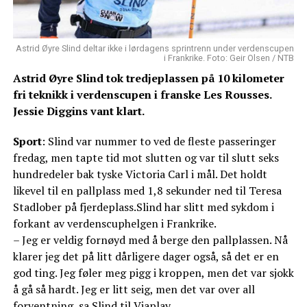
Astrid Øyre Slind deltar ikke i lørdagens sprintrenn under verdenscupen
i Frankrike. Foto: Geir Olsen / NTB
Astrid Øyre Slind tok tredjeplassen på 10 kilometer
fri teknikk i verdenscupen i franske Les Rousses.
Jessie Diggins vant klart.
Sport
: Slind var nummer to ved de fleste passeringer
fredag, men tapte tid mot slutten og var til slutt seks
hundredeler bak tyske Victoria Carl i mål. Det holdt
likevel til en pallplass med 1,8 sekunder ned til Teresa
Stadlober på fjerdeplass.Slind har slitt med sykdom i
forkant av verdenscuphelgen i Frankrike.
– Jeg er veldig fornøyd med å berge den pallplassen. Nå
klarer jeg det på litt dårligere dager også, så det er en
god ting. Jeg føler meg pigg i kroppen, men det var sjokk
å gå så hardt. Jeg er litt seig, men det var over all
forventning, sa Slind til Viaplay.