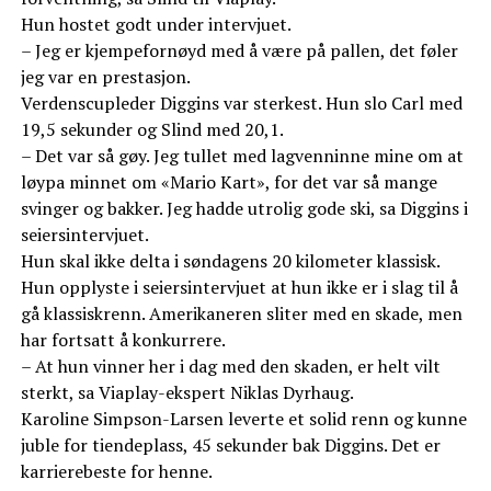
Hun hostet godt under intervjuet.
– Jeg er kjempefornøyd med å være på pallen, det føler
jeg var en prestasjon.
Verdenscupleder Diggins var sterkest. Hun slo Carl med
19,5 sekunder og Slind med 20,1.
– Det var så gøy. Jeg tullet med lagvenninne mine om at
løypa minnet om «Mario Kart», for det var så mange
svinger og bakker. Jeg hadde utrolig gode ski, sa Diggins i
seiersintervjuet.
Hun skal ikke delta i søndagens 20 kilometer klassisk.
Hun opplyste i seiersintervjuet at hun ikke er i slag til å
gå klassiskrenn. Amerikaneren sliter med en skade, men
har fortsatt å konkurrere.
– At hun vinner her i dag med den skaden, er helt vilt
sterkt, sa Viaplay-ekspert Niklas Dyrhaug.
Karoline Simpson-Larsen leverte et solid renn og kunne
juble for tiendeplass, 45 sekunder bak Diggins. Det er
karrierebeste for henne.