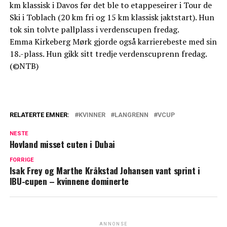
km klassisk i Davos før det ble to etappeseirer i Tour de
Ski i Toblach (20 km fri og 15 km klassisk jaktstart). Hun
tok sin tolvte pallplass i verdenscupen fredag.
Emma Kirkeberg Mørk gjorde også karrierebeste med sin
18.-plass. Hun gikk sitt tredje verdenscuprenn fredag.
(©NTB)
RELATERTE EMNER:
KVINNER
LANGRENN
VCUP
NESTE
Hovland misset cuten i Dubai
FORRIGE
Isak Frey og Marthe Kråkstad Johansen vant sprint i
IBU-cupen – kvinnene dominerte
ANNONSE