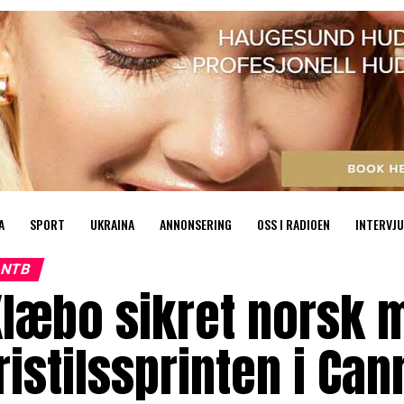
A
SPORT
UKRAINA
ANNONSERING
OSS I RADIOEN
INTERVJU
NTB
læbo sikret norsk m
ristilssprinten i Ca