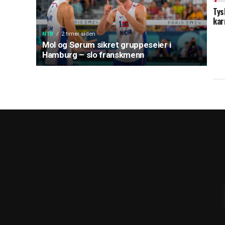
Tys
kar
NTB
2 timer siden
Mol og Sørum sikret gruppeseier i
Hamburg – slo franskmenn