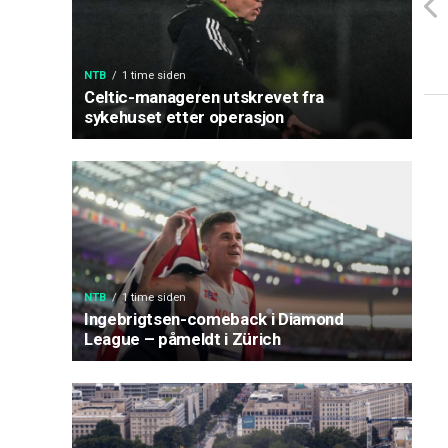
NTB
1 time siden
Celtic-manageren utskrevet fra
sykehuset etter operasjon
NTB
1 time siden
Ingebrigtsen-comeback i Diamond
League – påmeldt i Zürich