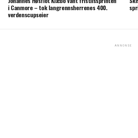
Johannes Høsflot Klæbo vant fristilssprinten
Ski
i Canmore – tok langrennsherrenes 400.
spr
verdenscupseier
ANNONSE