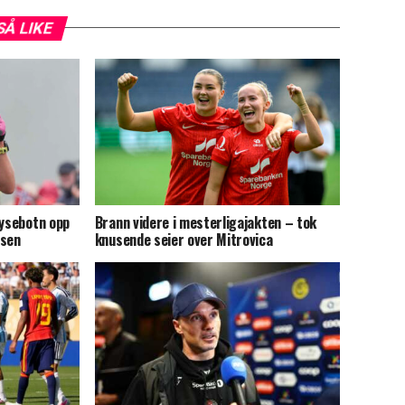
SÅ LIKE
Lysebotn opp
Brann videre i mesterligajakten – tok
ssen
knusende seier over Mitrovica