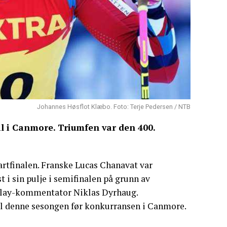
Johannes Høsflot Klæbo. Foto: Terje Pedersen / NTB
til i Canmore. Triumfen var den 400.
vartfinalen. Franske Lucas Chanavat var
t i sin pulje i semifinalen på grunn av
aplay-kommentator Niklas Dyrhaug.
til denne sesongen før konkurransen i Canmore.