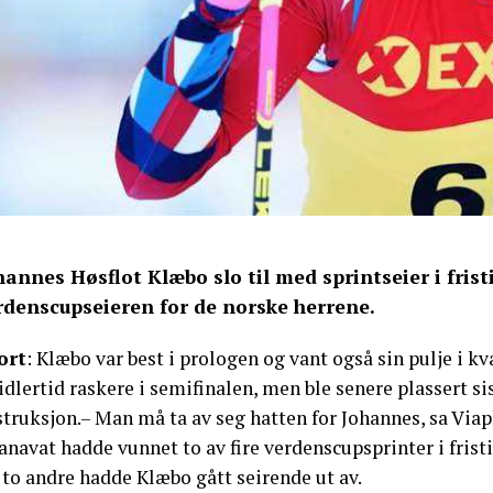
hannes Høsflot Klæbo slo til med sprintseier i fris
rdenscupseieren for de norske herrene.
ort
: Klæbo var best i prologen og vant også sin pulje i k
dlertid raskere i semifinalen, men ble senere plassert sis
struksjon.– Man må ta av seg hatten for Johannes, sa Vi
anavat hadde vunnet to av fire verdenscupsprinter i fris
 to andre hadde Klæbo gått seirende ut av.