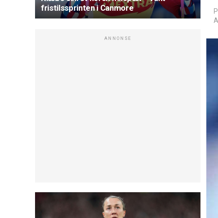
fristilssprinten i Canmore
P
A
ANNONSE