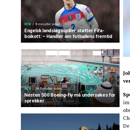
NTB
8 minutter siden
Engelsk landslagsspiller støtter Fifa-
boikott: – Handler om fotballens fremtid
Jo
ve
NTB
34 minutter siden
Sp
Nesten 500 Boeing-fly må undersøkes for
sprekker
imi
ob
Ch
De