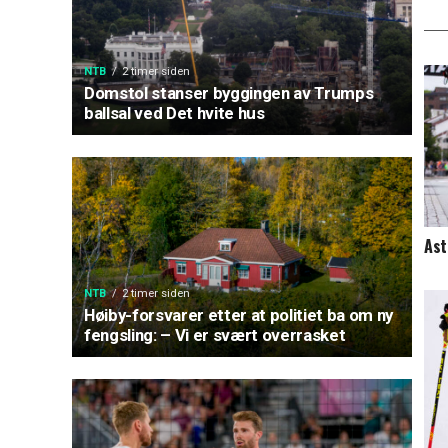
NTB
2 timer siden
Domstol stanser byggingen av Trumps
ballsal ved Det hvite hus
Ast
NTB
2 timer siden
Høiby-forsvarer etter at politiet ba om ny
fengsling: – Vi er svært overrasket