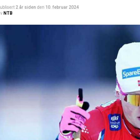
ublisert
2 år siden
den
10. februar 2024
v
NTB