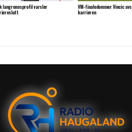
k langrennsprofil varsler
VM-finaledommer Vincic avs
riereslutt
karrieren