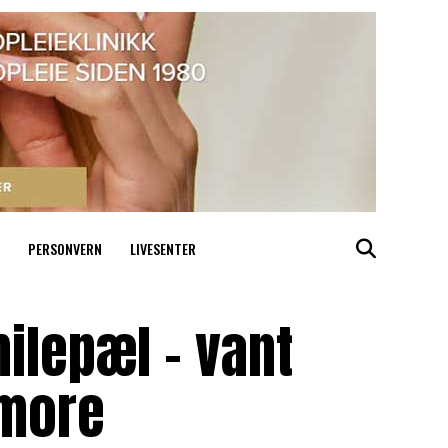
PERSONVERN
LIVESENTER
ilepæl – vant
nmore