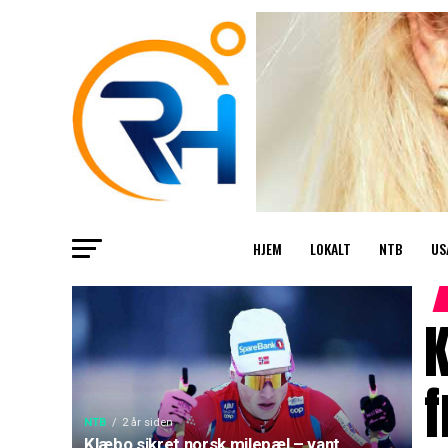
HJEM
LOKALT
NTB
US
K
f
NTB
2 år siden
Klæbo sikret norsk milepæl – vant