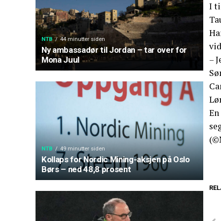
I t
Tau
Ha
NTB
44 minutter siden
vid
Ny ambassadør til Jordan – tar over for
– J
Mona Juul
Sø
Ca
Lø
En 
seg
(©
NTB
49 minutter siden
Kollaps for Nordic Mining-aksjen på Oslo
Børs – ned 48,8 prosent
REL