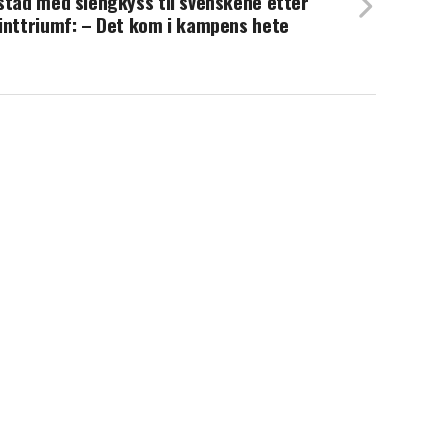
stad med slengkyss til svenskene etter
inttriumf: – Det kom i kampens hete