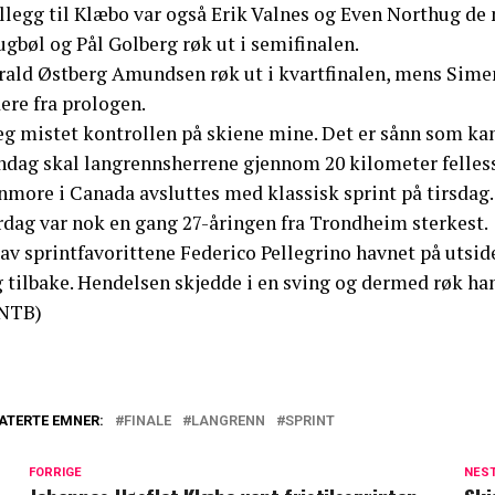
illegg til Klæbo var også Erik Valnes og Even Northug de
gbøl og Pål Golberg røk ut i semifinalen.
rald Østberg Amundsen røk ut i kvartfinalen, mens Simen 
ere fra prologen.
eg mistet kontrollen på skiene mine. Det er sånn som kan s
ndag skal langrennsherrene gjennom 20 kilometer fellesst
nmore i Canada avsluttes med klassisk sprint på tirsdag.
rdag var nok en gang 27-åringen fra Trondheim sterkest.
av sprintfavorittene Federico Pellegrino havnet på utside
 tilbake. Hendelsen skjedde i en sving og dermed røk han
NTB)
ATERTE EMNER:
FINALE
LANGRENN
SPRINT
FORRIGE
NES