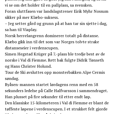
vi se om det holder til en pallplass, sa svensken.
Foran sluttfasen var landslagstrener Eirik Myhr Nossum
sikker på mer Klæbo-suksess.
– Jeg setter gård og grunn på at han tar sin sjette i dag,
sa han til Viaplay.
Norsk herrelangrenn dominerer totalt på distanse.
Klæbo gikk inn til det som var Norges tolvte strake
distanseseier i verdenscupen.
Simen Hegstad Krüger på 7.-plass ble tredje best av de
norske i Val di Fiemme. Rett bak fulgte Didrik Tønseth
og Hans Christer Holund.
Tour de Ski avsluttes opp monsterbakken Alpe Cermis
søndag.
Byåsen-mannen startet lørdagens renn med en 58
sekunders ledelse på Calle Halfvarsson i sammendraget.
Han plusset på fire sekunder til etter endt løp.
Den klassiske 15-kilometeren i Val di Fiemme er blant de
tøffeste løpene i verdenscupen. I et strukket felt gjorde