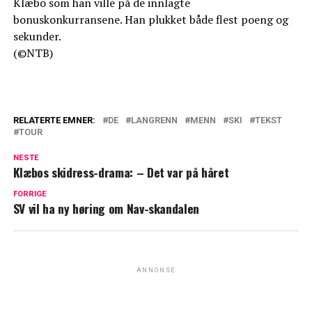
Klæbo som han ville på de innlagte
bonuskonkurransene. Han plukket både flest poeng og
sekunder.
(©NTB)
RELATERTE EMNER:
DE
LANGRENN
MENN
SKI
TEKST
TOUR
NESTE
Klæbos skidress-drama: – Det var på håret
FORRIGE
SV vil ha ny høring om Nav-skandalen
ANNONSE