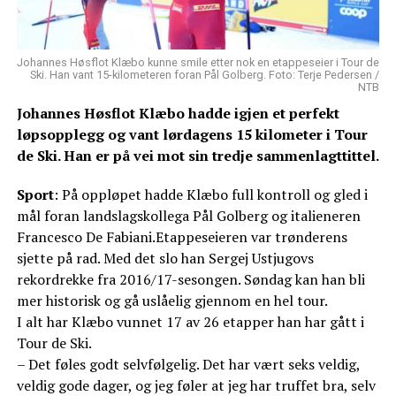
Johannes Høsflot Klæbo kunne smile etter nok en etappeseier i Tour de
Ski. Han vant 15-kilometeren foran Pål Golberg. Foto: Terje Pedersen /
NTB
Johannes Høsflot Klæbo hadde igjen et perfekt
løpsopplegg og vant lørdagens 15 kilometer i Tour
de Ski. Han er på vei mot sin tredje sammenlagttittel.
Sport
: På oppløpet hadde Klæbo full kontroll og gled i
mål foran landslagskollega Pål Golberg og italieneren
Francesco De Fabiani.Etappeseieren var trønderens
sjette på rad. Med det slo han Sergej Ustjugovs
rekordrekke fra 2016/17-sesongen. Søndag kan han bli
mer historisk og gå uslåelig gjennom en hel tour.
I alt har Klæbo vunnet 17 av 26 etapper han har gått i
Tour de Ski.
– Det føles godt selvfølgelig. Det har vært seks veldig,
veldig gode dager, og jeg føler at jeg har truffet bra, selv