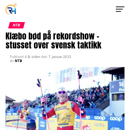
NTB
Klæbo bød på rekordshow –
stusset over svensk taktikk
Publisert
4 år siden
den
7. januar 2023
Av
NTB