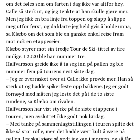
om det føles som om farten i dag ikke var altfor høy.
Calle så sterk ut, og jeg tenkte at han skulle gjøre mer.
Men jeg fikk en bra linje fra toppen og slapp å slippe
meg utfor først, og da klarte jeg heldigvis å holde unna,
sa Klæbo om det som ble en ganske enkel reise fram
mot nok en etappeseier.
Klæbo styrer mot sin tredje Tour de Ski-tittel av fire
mulige. I 2020 ble han nummer tre.
Halfvarsson greide ikke å ta seg inn på pallen og ble
nummer fem på tourens nest siste dag.
– Jeg er overrasket over at Calle ikke prøvde mer. Han så
sterk ut og hadde spikerfeste opp bakkene. Jeg er godt
fornøyd med måten jeg løste det på i de to siste
rundene, sa Klæbo om rivalen.
Halfvarsson har vist styrke på de siste etappene i
touren, men avsluttet ikke godt nok lørdag.
– Med tanke på sammenlagtstillingen i touren spilte det
ikke så stor rolle, men det hadde vært kult å være på
pallen. Jeg skal gjøre så godt jeg kan i morgen, og så får