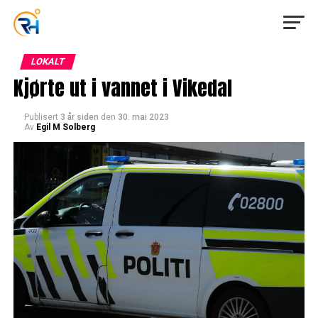
LOKALT
Kjørte ut i vannet i Vikedal
Publisert
3 år siden
den
30. mai 2023
Av
Egil M Solberg