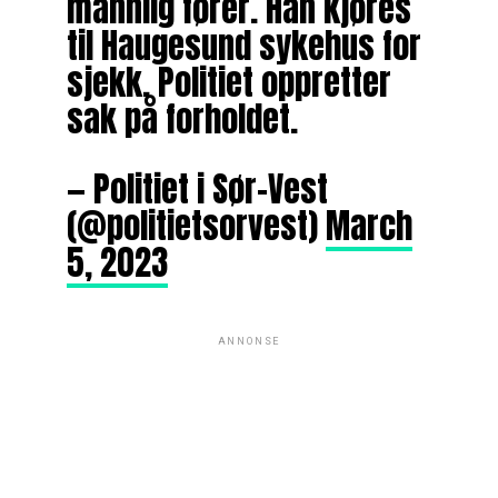
mannlig fører. Han kjøres
til Haugesund sykehus for
sjekk. Politiet oppretter
sak på forholdet.
— Politiet i Sør-Vest
(@politietsorvest)
March
5, 2023
ANNONSE