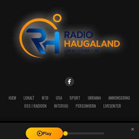
HJEM
LOKALT
NTB
USA
SPORT
UKRAINA
ANNONSERING
OSS I RADIOEN
INTERVJU
PERSONVERN
LIVESENTER
×
Copyright © 2026 A-Media AS | Radio Haugaland - Haraldsgata 114,
Play
5527 Haugesund - Mail: post@radioh.no - Telefon: 52717273