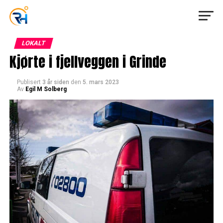
LOKALT
Kjørte i fjellveggen i Grinde
Publisert
3 år siden
den
5. mars 2023
Av
Egil M Solberg