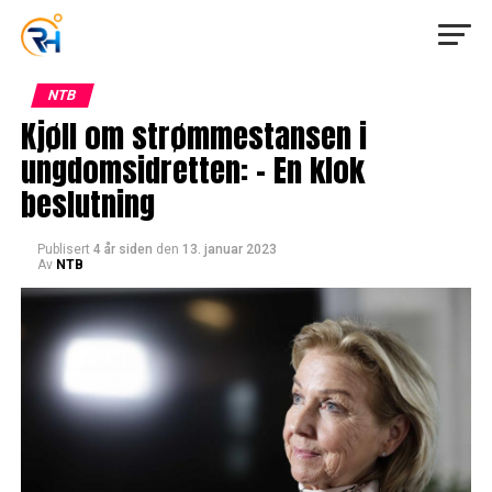
NTB
Kjøll om strømmestansen i
ungdomsidretten: – En klok
beslutning
Publisert
4 år siden
den
13. januar 2023
Av
NTB