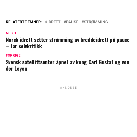
RELATERTE EMNER:
IDRETT
PAUSE
STRØMMING
NESTE
Norsk idrett setter strømming av breddeidrett på pause
– tar selvkritikk
FORRIGE
Svensk satellittsenter åpnet av kong Carl Gustaf og von
der Leyen
ANNONSE