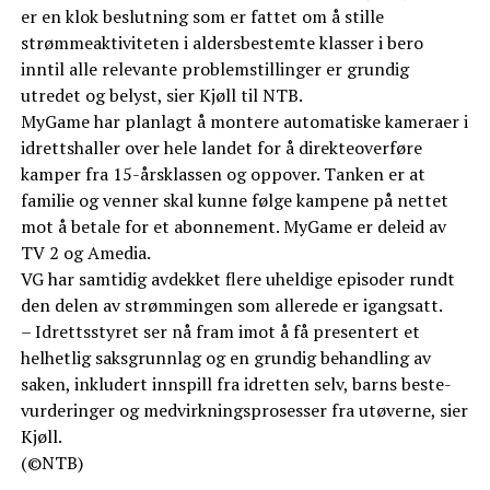
er en klok beslutning som er fattet om å stille
strømmeaktiviteten i aldersbestemte klasser i bero
inntil alle relevante problemstillinger er grundig
utredet og belyst, sier Kjøll til NTB.
MyGame har planlagt å montere automatiske kameraer i
idrettshaller over hele landet for å direkteoverføre
kamper fra 15-årsklassen og oppover. Tanken er at
familie og venner skal kunne følge kampene på nettet
mot å betale for et abonnement. MyGame er deleid av
TV 2 og Amedia.
VG har samtidig avdekket flere uheldige episoder rundt
den delen av strømmingen som allerede er igangsatt.
– Idrettsstyret ser nå fram imot å få presentert et
helhetlig saksgrunnlag og en grundig behandling av
saken, inkludert innspill fra idretten selv, barns beste-
vurderinger og medvirkningsprosesser fra utøverne, sier
Kjøll.
(©NTB)