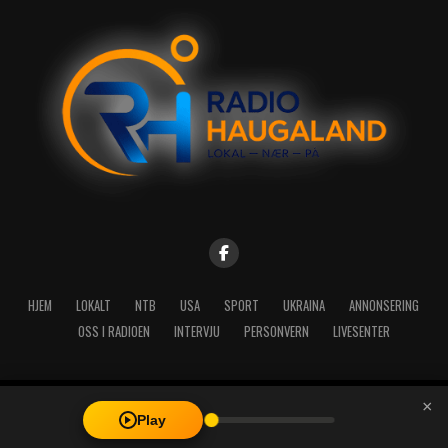
HJEM
LOKALT
NTB
USA
SPORT
UKRAINA
ANNONSERING
OSS I RADIOEN
INTERVJU
PERSONVERN
LIVESENTER
×
Copyright © 2026 A-Media AS | Radio Haugaland - Haraldsgata 114,
Play
5527 Haugesund - Mail: post@radioh.no - Telefon: 52717273