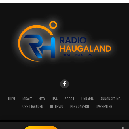
HJEM
LOKALT
NTB
USA
SPORT
UKRAINA
ANNONSERING
OSS I RADIOEN
INTERVJU
PERSONVERN
LIVESENTER
×
Copyright © 2026 A-Media AS | Radio Haugaland - Haraldsgata 114,