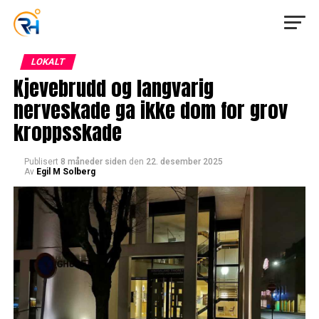
LOKALT
Kjevebrudd og langvarig
nerveskade ga ikke dom for grov
kroppsskade
Publisert
8 måneder siden
den
22. desember 2025
Av
Egil M Solberg