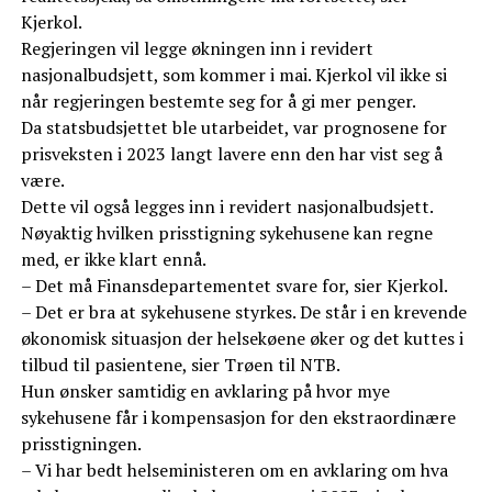
Kjerkol.
Regjeringen vil legge økningen inn i revidert
nasjonalbudsjett, som kommer i mai. Kjerkol vil ikke si
når regjeringen bestemte seg for å gi mer penger.
Da statsbudsjettet ble utarbeidet, var prognosene for
prisveksten i 2023 langt lavere enn den har vist seg å
være.
Dette vil også legges inn i revidert nasjonalbudsjett.
Nøyaktig hvilken prisstigning sykehusene kan regne
med, er ikke klart ennå.
– Det må Finansdepartementet svare for, sier Kjerkol.
– Det er bra at sykehusene styrkes. De står i en krevende
økonomisk situasjon der helsekøene øker og det kuttes i
tilbud til pasientene, sier Trøen til NTB.
Hun ønsker samtidig en avklaring på hvor mye
sykehusene får i kompensasjon for den ekstraordinære
prisstigningen.
– Vi har bedt helseministeren om en avklaring om hva