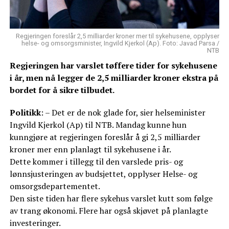
Regjeringen foreslår 2,5 milliarder kroner mer til sykehusene, opplyser
helse- og omsorgsminister, Ingvild Kjerkol (Ap). Foto: Javad Parsa /
NTB
Regjeringen har varslet tøffere tider for sykehusene
i år, men nå legger de 2,5 milliarder kroner ekstra på
bordet for å sikre tilbudet.
Politikk
: – Det er de nok glade for, sier helseminister
Ingvild Kjerkol (Ap) til NTB. Mandag kunne hun
kunngjøre at regjeringen foreslår å gi 2,5 milliarder
kroner mer enn planlagt til sykehusene i år.
Dette kommer i tillegg til den varslede pris- og
lønnsjusteringen av budsjettet, opplyser Helse- og
omsorgsdepartementet.
Den siste tiden har flere sykehus varslet kutt som følge
av trang økonomi. Flere har også skjøvet på planlagte
investeringer.