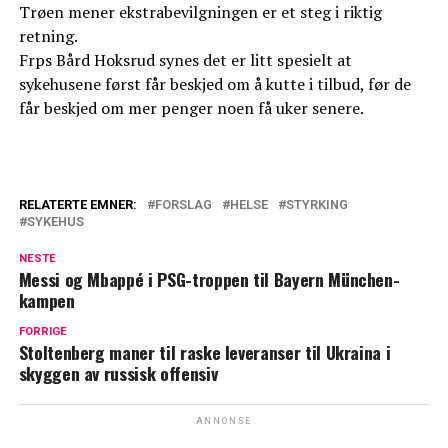
Trøen mener ekstrabevilgningen er et steg i riktig
retning.
Frps Bård Hoksrud synes det er litt spesielt at
sykehusene først får beskjed om å kutte i tilbud, før de
får beskjed om mer penger noen få uker senere.
RELATERTE EMNER:
FORSLAG
HELSE
STYRKING
SYKEHUS
NESTE
Messi og Mbappé i PSG-troppen til Bayern München-
kampen
FORRIGE
Stoltenberg maner til raske leveranser til Ukraina i
skyggen av russisk offensiv
ANNONSE