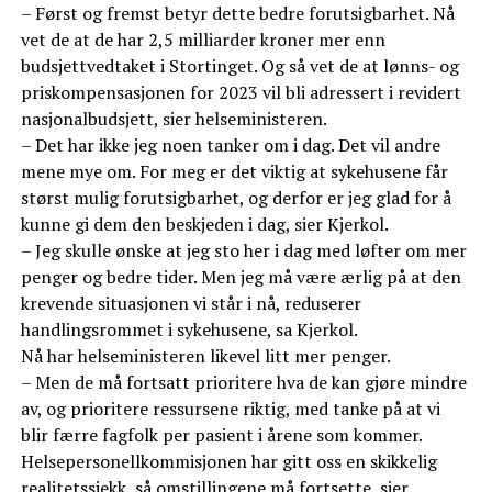
– Først og fremst betyr dette bedre forutsigbarhet. Nå
vet de at de har 2,5 milliarder kroner mer enn
budsjettvedtaket i Stortinget. Og så vet de at lønns- og
priskompensasjonen for 2023 vil bli adressert i revidert
nasjonalbudsjett, sier helseministeren.
– Det har ikke jeg noen tanker om i dag. Det vil andre
mene mye om. For meg er det viktig at sykehusene får
størst mulig forutsigbarhet, og derfor er jeg glad for å
kunne gi dem den beskjeden i dag, sier Kjerkol.
– Jeg skulle ønske at jeg sto her i dag med løfter om mer
penger og bedre tider. Men jeg må være ærlig på at den
krevende situasjonen vi står i nå, reduserer
handlingsrommet i sykehusene, sa Kjerkol.
Nå har helseministeren likevel litt mer penger.
– Men de må fortsatt prioritere hva de kan gjøre mindre
av, og prioritere ressursene riktig, med tanke på at vi
blir færre fagfolk per pasient i årene som kommer.
Helsepersonellkommisjonen har gitt oss en skikkelig
realitetssjekk, så omstillingene må fortsette, sier