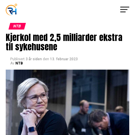
NTB
Kjerkol med 2,5 milliarder ekstra
til sykehusene
Publisert
3 år siden
den
13. februar 2023
Av
NTB