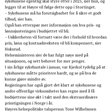
sykehusene egentlig skal styre etter i 2023, sier hun, og
legger til at Høyre vil følge dette opp i Stortinget.
– Sykehusene må ha forutsigbarhet for å sikre et godt
tilbud, sier han.
Også han etterspør mer informasjon om hva pris- og
lønnsjusteringen i budsjettet vil bli.
– Usikkerheten vil fortsatt være der i forhold til hvordan
pris, lønn og kostnadsveksten vil bli kompensert, sier
Hoksrud.
Helseministeren sier de har fulgt nøye med på
situasjonen, og sett behovet for mer penger.
I sin årlige sykehustale i januar, var Kjerkol tydelig på at
sykehusene måtte prioritere hardt, og se på hva de
kunne gjøre mindre av.
Regjeringen har også gjort det klart at sykehusene og
andre offentlige virksomheter kan regne med å få
budsjettene sine økt i takt med den ekstraordinære
prisstigningen i Norge i år.
Høyres helsepolitiske talsperson Tone Wilhelmsen