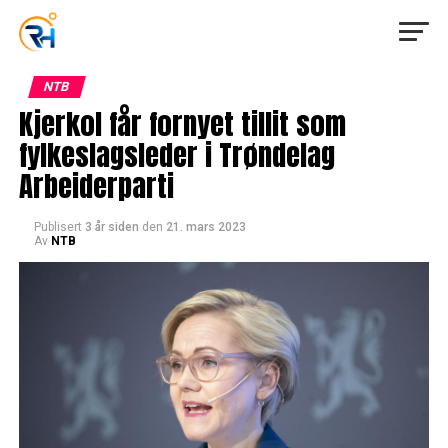
NTB
Kjerkol får fornyet tillit som
fylkeslagsleder i Trøndelag
Arbeiderparti
Publisert
3 år siden
den
21. mars 2023
Av
NTB