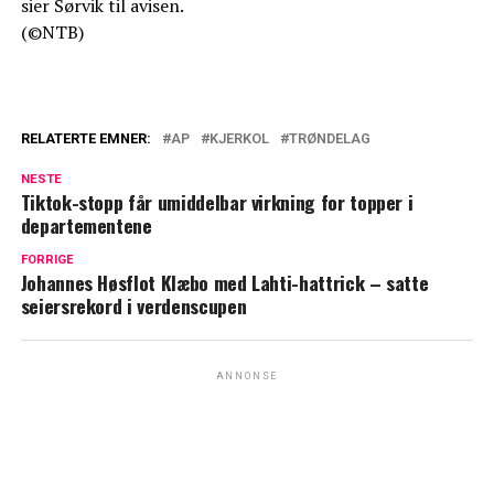
sier Sørvik til avisen.
(©NTB)
RELATERTE EMNER:
AP
KJERKOL
TRØNDELAG
NESTE
Tiktok-stopp får umiddelbar virkning for topper i
departementene
FORRIGE
Johannes Høsflot Klæbo med Lahti-hattrick – satte
seiersrekord i verdenscupen
ANNONSE