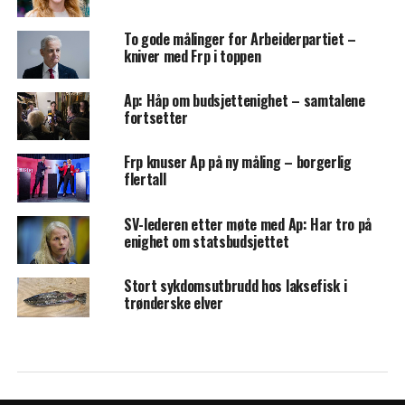
To gode målinger for Arbeiderpartiet –
kniver med Frp i toppen
Ap: Håp om budsjettenighet – samtalene
fortsetter
Frp knuser Ap på ny måling – borgerlig
flertall
SV-lederen etter møte med Ap: Har tro på
enighet om statsbudsjettet
Stort sykdomsutbrudd hos laksefisk i
trønderske elver