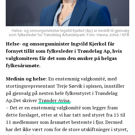
Helse- og omsorgsminister Ingvild Kjerkol (Ap) er innstilt til gjenvalg
som fylkesleder for Trøndelag Arbeiderparti. Foto: Hanna Johre / NTB
Helse- og omsorgsminister Ingvild Kjerkol får
fornyet tillit som fylkesleder i Trøndelag Ap, hvis
valgkomiteen får det som den ønsker på helgas
fylkesårsmøte.
Medisin og helse
: En enstemmig valgkomité, med
stortingsrepresentant Terje Sørvik i spissen, innstiller
på gjenvalg på nesten hele fylkesstyret i Trøndelag
Ap.Det skriver
Trønder-Avisa.
– Det er en enstemmig valgkomité som legger fram
dette forslaget, etter at vi har tatt ned styret fra 15 til
11 medlemmer som årsmøtet bestemte i fjor. Dermed
har det ikke vært rom for de store utskiftninger i styret,