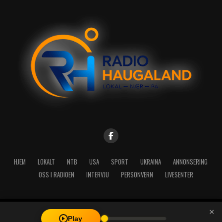
HJEM
LOKALT
NTB
USA
SPORT
UKRAINA
ANNONSERING
OSS I RADIOEN
INTERVJU
PERSONVERN
LIVESENTER
×
Copyright © 2026 A-Media AS | Radio Haugaland - Haraldsgata 114,
Play
5527 Haugesund - Mail: post@radioh.no - Telefon: 52717273