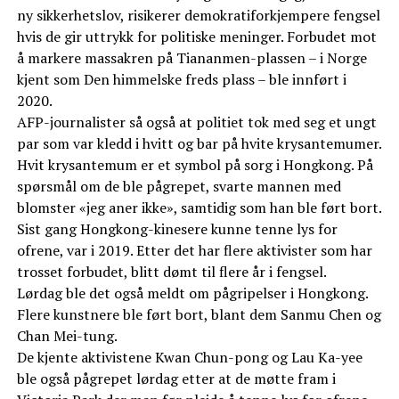
ny sikkerhetslov, risikerer demokratiforkjempere fengsel
hvis de gir uttrykk for politiske meninger. Forbudet mot
å markere massakren på Tiananmen-plassen – i Norge
kjent som Den himmelske freds plass – ble innført i
2020.
AFP-journalister så også at politiet tok med seg et ungt
par som var kledd i hvitt og bar på hvite krysantemumer.
Hvit krysantemum er et symbol på sorg i Hongkong. På
spørsmål om de ble pågrepet, svarte mannen med
blomster «jeg aner ikke», samtidig som han ble ført bort.
Sist gang Hongkong-kinesere kunne tenne lys for
ofrene, var i 2019. Etter det har flere aktivister som har
trosset forbudet, blitt dømt til flere år i fengsel.
Lørdag ble det også meldt om pågripelser i Hongkong.
Flere kunstnere ble ført bort, blant dem Sanmu Chen og
Chan Mei-tung.
De kjente aktivistene Kwan Chun-pong og Lau Ka-yee
ble også pågrepet lørdag etter at de møtte fram i