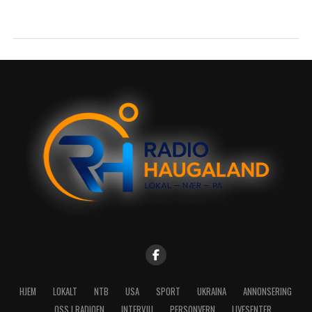
HJEM
LOKALT
NTB
USA
SPORT
UKRAINA
ANNONSERING
OSS I RADIOEN
INTERVJU
PERSONVERN
LIVESENTER