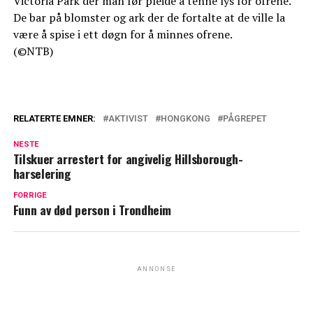
Victoria Park der man før pleide å tenne lys for ofrene.
De bar på blomster og ark der de fortalte at de ville la
være å spise i ett døgn for å minnes ofrene.
(©NTB)
RELATERTE EMNER:
AKTIVIST
HONGKONG
PÅGREPET
NESTE
Tilskuer arrestert for angivelig Hillsborough-
harselering
FORRIGE
Funn av død person i Trondheim
ANNONSE