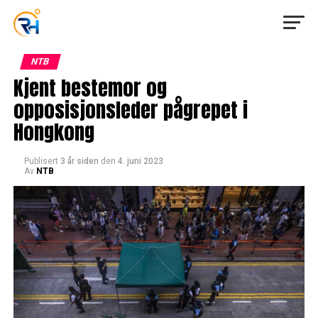
NTB
Kjent bestemor og
opposisjonsleder pågrepet i
Hongkong
Publisert
3 år siden
den
4. juni 2023
Av
NTB