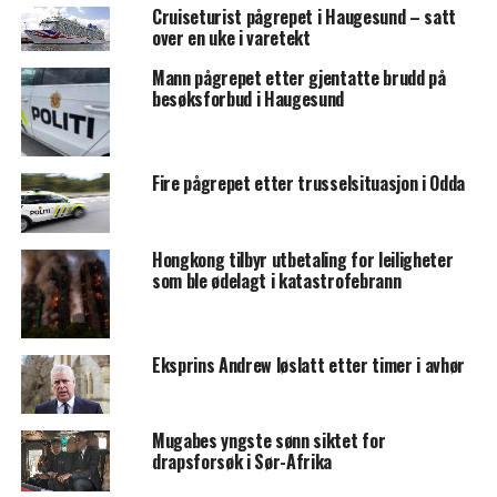
Cruiseturist pågrepet i Haugesund – satt
over en uke i varetekt
Mann pågrepet etter gjentatte brudd på
besøksforbud i Haugesund
Fire pågrepet etter trusselsituasjon i Odda
Hongkong tilbyr utbetaling for leiligheter
som ble ødelagt i katastrofebrann
Eksprins Andrew løslatt etter timer i avhør
Mugabes yngste sønn siktet for
drapsforsøk i Sør-Afrika