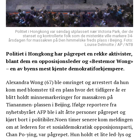
Politiet i Hongkong var søndag utplassert nær Victoria Park, der de
stanset og kontrollerte folk som de mistenkte ville markere 34-
årsdagen for massakren på Den himmelske freds plass i Beijing. Foto:
Louise Delmotte / AP / NTB
Politiet i Hongkong har pågrepet en rekke aktivister,
blant dem en opposisjonsleder og «Bestemor Wong»
– en av byens mest kjente demokratiforkjempere.
Alexandra Wong (67) ble omringet og arrestert da hun
kom med blomster til en plass hvor det tidligere år er
blitt holdt minnemarkeringer for massakren på
Tiananmen-plassen i Beijing. Ifølge reportere fra
nyhetsbyrået AFP ble i alt åtte personer pågrepet og
kjørt bort i politibiler.Noen timer senere kom meldingen
om at lederen for et sosialdemokratisk opposisjonsparti,
Chan Po-ying, var pågrepet. Hun holdt et lite led-lys og