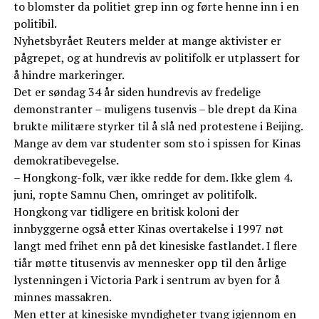
to blomster da politiet grep inn og førte henne inn i en
politibil.
Nyhetsbyrået Reuters melder at mange aktivister er
pågrepet, og at hundrevis av politifolk er utplassert for
å hindre markeringer.
Det er søndag 34 år siden hundrevis av fredelige
demonstranter – muligens tusenvis – ble drept da Kina
brukte militære styrker til å slå ned protestene i Beijing.
Mange av dem var studenter som sto i spissen for Kinas
demokratibevegelse.
– Hongkong-folk, vær ikke redde for dem. Ikke glem 4.
juni, ropte Samnu Chen, omringet av politifolk.
Hongkong var tidligere en britisk koloni der
innbyggerne også etter Kinas overtakelse i 1997 nøt
langt med frihet enn på det kinesiske fastlandet. I flere
tiår møtte titusenvis av mennesker opp til den årlige
lystenningen i Victoria Park i sentrum av byen for å
minnes massakren.
Men etter at kinesiske myndigheter tvang igjennom en