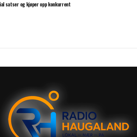
ial satser og kjøper opp konkurrent