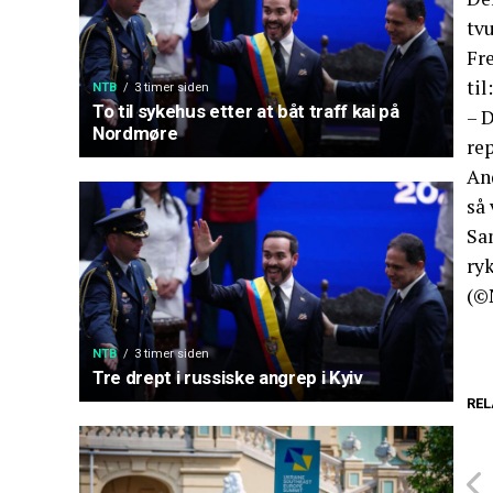
tvu
Fr
til:
NTB
3 timer siden
To til sykehus etter at båt traff kai på
– D
Nordmøre
rep
And
så
Sa
ryk
(©
NTB
3 timer siden
Tre drept i russiske angrep i Kyiv
REL