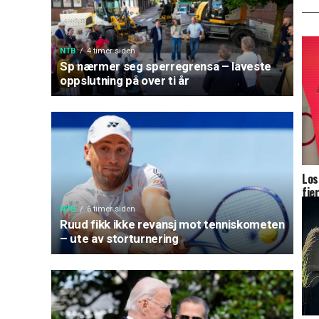
NTB
4 timer siden
Sp nærmer seg sperregrensa – laveste
oppslutning på over ti år
Los
fje
NTB
6 timer siden
Ruud fikk ikke revansj mot tenniskometen
– ute av storturnering