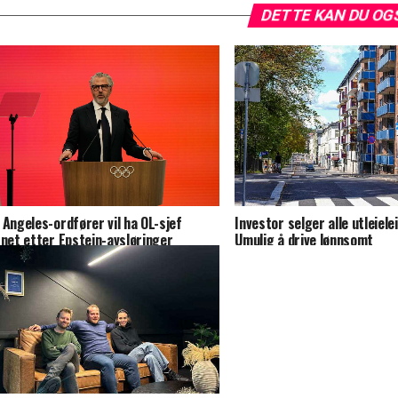
DETTE KAN DU OG
 Angeles-ordfører vil ha OL-sjef
Investor selger alle utleiele
rnet etter Epstein-avsløringer
Umulig å drive lønnsomt