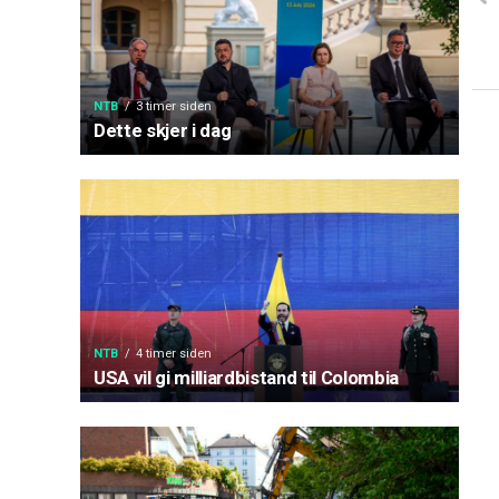
NTB
3 timer siden
Dette skjer i dag
NTB
4 timer siden
USA vil gi milliardbistand til Colombia