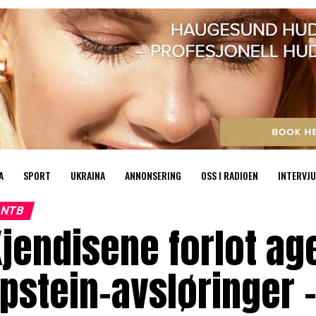
A
SPORT
UKRAINA
ANNONSERING
OSS I RADIOEN
INTERVJU
NTB
jendisene forlot ag
pstein-avsløringer 