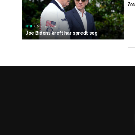
Zoc
NTB
6 timer siden
Joe Bidens kreft har spredt seg