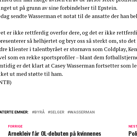
nget ut på grunn av sine forbindelser til Epstein.
edag sendte Wasserman et notat til de ansatte der han be
et er ikke rettferdig overfor dere, og det er ikke rettfer
resenterer så helhjertet og bryr oss så sterkt om, sto det
re klienter i talentbyrået er stornavn som Coldplay, Ken
 vel som en rekke sportsprofiler – blant dem fotballstje
mtidig er det klart at Casey Wasserman fortsetter som 
ket ut med støtte til ham.
NTB)
ATERTE EMNER:
BYRÅ
SELGER
WASSERMAN
FORRIGE
NES
Arnekleiv får OL-debuten på kvinnenes
Pol