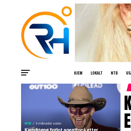
HJEM
LOKALT
NTB
US
K
E
NTB
6 måneder siden
Kjendisene forlot agentbyrå etter