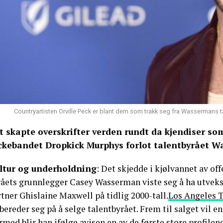
Countryartisten Orville Peck er blant dem som trakk seg fra Wassermans ta
t skapte overskrifter verden rundt da kjendiser so
ckebandet Dropkick Murphys forlot talentbyrået 
ltur og underholdning
: Det skjedde i kjølvannet av o
råets grunnlegger Casey Wasserman viste seg å ha utveksl
tner Ghislaine Maxwell på tidlig 2000-tall.
Los Angeles 
bereder seg på å selge talentbyrået. Frem til salget vil e
med blir han ifølge avisen en av de første store profile