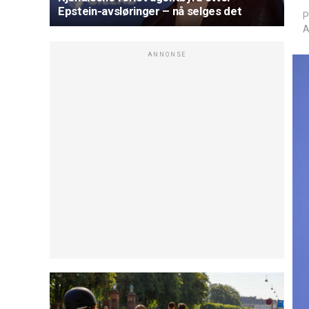
Epstein-avsløringer – nå selges det
P
A
ANNONSE