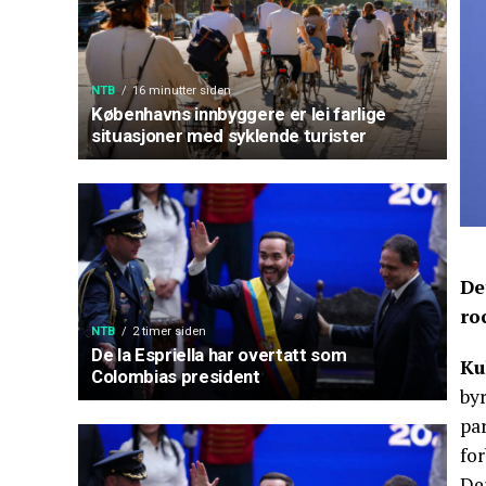
NTB
16 minutter siden
Københavns innbyggere er lei farlige
situasjoner med syklende turister
De
ro
NTB
2 timer siden
De la Espriella har overtatt som
Ku
Colombias president
by
par
for
Der