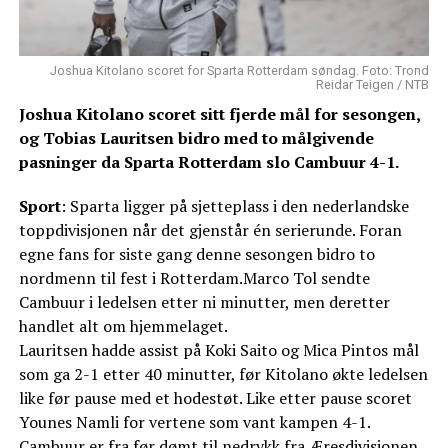
Joshua Kitolano scoret for Sparta Rotterdam søndag. Foto: Trond
Reidar Teigen / NTB
Joshua Kitolano scoret sitt fjerde mål for sesongen,
og Tobias Lauritsen bidro med to målgivende
pasninger da Sparta Rotterdam slo Cambuur 4-1.
Sport
: Sparta ligger på sjetteplass i den nederlandske
toppdivisjonen når det gjenstår én serierunde. Foran
egne fans for siste gang denne sesongen bidro to
nordmenn til fest i Rotterdam.Marco Tol sendte
Cambuur i ledelsen etter ni minutter, men deretter
handlet alt om hjemmelaget.
Lauritsen hadde assist på Koki Saito og Mica Pintos mål
som ga 2-1 etter 40 minutter, før Kitolano økte ledelsen
like før pause med et hodestøt. Like etter pause scoret
Younes Namli for vertene som vant kampen 4-1.
Cambuur er fra før dømt til nedrykk fra Æresdivisjonen.