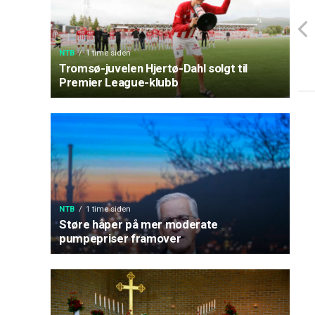
NTB
1 time siden
Tromsø-juvelen Hjertø-Dahl solgt til
Premier League-klubb
NTB
1 time siden
Støre håper på mer moderate
pumpepriser framover