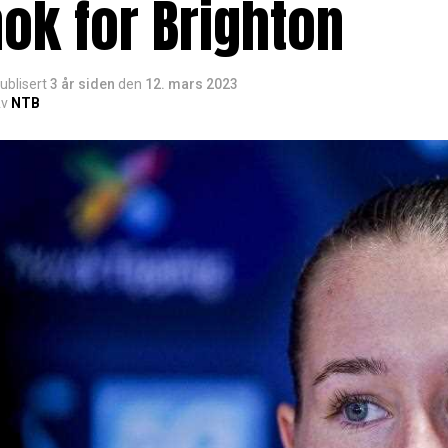
ok for Brighton
ublisert
3 år siden
den
12. mars 2023
v
NTB