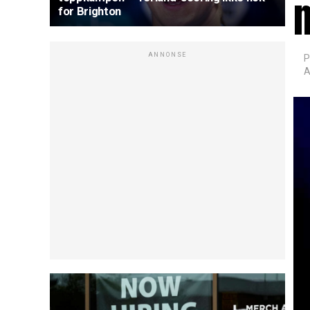
n
for Brighton
ANNONSE
P
A