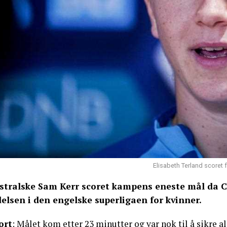
Elisabeth Terland scoret
stralske Sam Kerr scoret kampens eneste mål da C
delsen i den engelske superligaen for kvinner.
ort
: Målet kom etter 23 minutter og var nok til å sikre a