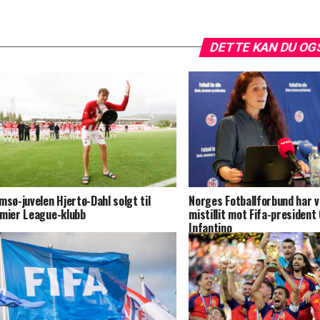
DETTE KAN DU OG
msø-juvelen Hjertø-Dahl solgt til
Norges Fotballforbund har 
mier League-klubb
mistillit mot Fifa-president 
Infantino