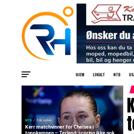
HJEM
LOKALT
NTB
US
K
NTB
3 år siden
Kerr matchvinner for Chelsea i
toppkampen – Terland-scoring ikke nok