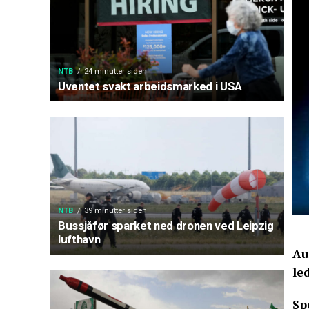
NTB
24 minutter siden
Uventet svakt arbeidsmarked i USA
NTB
39 minutter siden
Bussjåfør sparket ned dronen ved Leipzig
lufthavn
Au
le
Sp