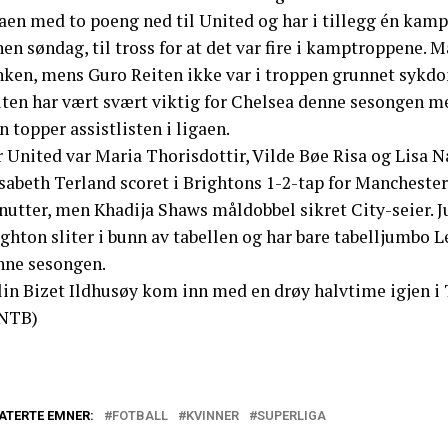
aen med to poeng ned til United og har i tillegg én kamp
en søndag, til tross for at det var fire i kamptroppene.
nken, mens Guro Reiten ikke var i troppen grunnet sykd
iten har vært svært viktig for Chelsea denne sesongen me
 topper assistlisten i ligaen.
 United var Maria Thorisdottir, Vilde Bøe Risa og Lisa 
sabeth Terland scoret i Brightons 1-2-tap for Manchester
utter, men Khadija Shaws måldobbel sikret City-seier. Ju
ghton sliter i bunn av tabellen og har bare tabelljumbo L
nne sesongen.
lin Bizet Ildhusøy kom inn med en drøy halvtime igjen i 
NTB)
ATERTE EMNER:
FOTBALL
KVINNER
SUPERLIGA