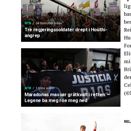
lig
ban
be
NTB
54 minutter siden
Re
Tre regjeringssoldater drept i Houthi-
angrep
Hun
For
Eli
min
Bri
de
Ce
NTB
1 time siden
(©
Maradonas massør gråtkvalt i retten: –
Legene ba meg roe meg ned
REL