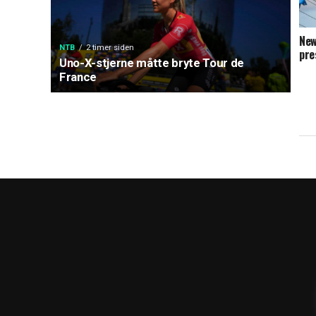
New
NTB
2 timer siden
pre
Uno-X-stjerne måtte bryte Tour de
France