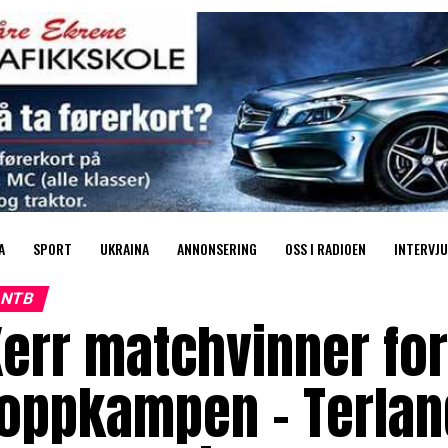
A
SPORT
UKRAINA
ANNONSERING
OSS I RADIOEN
INTERVJU
NTB
err matchvinner for
toppkampen – Terlan