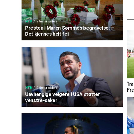
NTB
2 timer siden
Presten i Maren Sømmes begravelse: –
Det kjennes helt feil
Tro
NTB
2 timer siden
Pre
Uavhengige velgere i USA støtter
venstre-saker