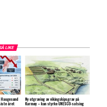
SÅ LIKE
en Haugesund
Ny utgraving av vikingskipsgrav på
iste året
Karmøy – kan styrke UNESCO-satsing