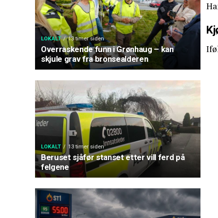
Han
Kj
LOKALT
13 timer siden
Ifø
Overraskende funn i Grønhaug – kan
skjule grav fra bronsealderen
LOKALT
13 timer siden
Beruset sjåfør stanset etter vill ferd på
felgene