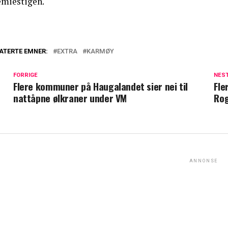
emiestigen.
ATERTE EMNER:
EXTRA
KARMØY
FORRIGE
NES
Flere kommuner på Haugalandet sier nei til
Fle
nattåpne ølkraner under VM
Ro
ANNONSE