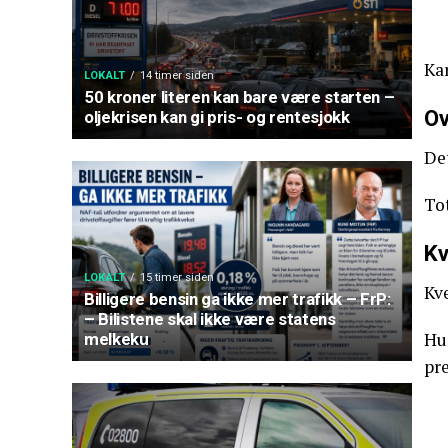
Ka
LOKALT
14 timer siden
50 kroner literen kan bare være starten –
Ov
oljekrisen kan gi pris- og rentesjokk
Det
To
Kv
LOKALT
15 timer siden
Kve
Billigere bensin ga ikke mer trafikk – FrP:
– Bilistene skal ikke være statens
Hun
melkeku
pr