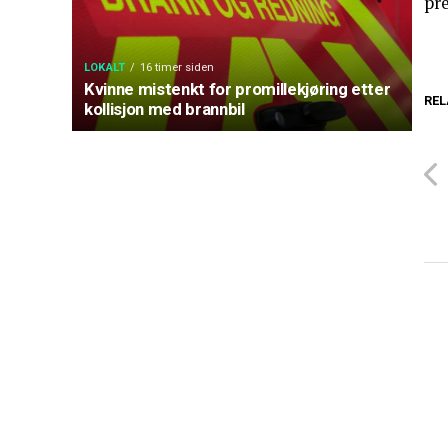
pr
LOKALT
16 timer siden
Kvinne mistenkt for promillekjøring etter
REL
kollisjon med brannbil