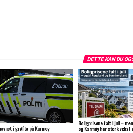
DETTE KAN DU OG
Boligprisene falt i juli – m
 havnet i grøfta på Karmøy
og Karmøy har sterk vekst s