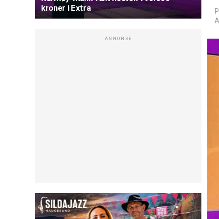
kroner i Extra
P
A
ANNONSE