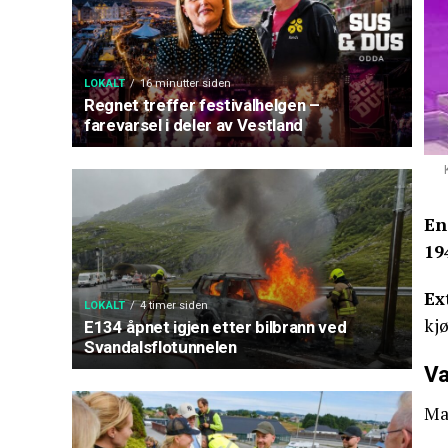
LOKALT
16 minutter siden
Regnet treffer festivalhelgen –
farevarsel i deler av Vestland
En
19
Ex
LOKALT
4 timer siden
kjø
E134 åpnet igjen etter bilbrann ved
Svandalsflotunnelen
Va
Man