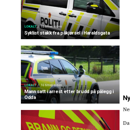
LOKALT
15 timer siden
Syklist stakk fra påkjørsel i Haraldsgata
LOKALT
16 timer siden
Mann satt i arrest etter brudd på pålegg i
Ny
Odda
Nes
Da 