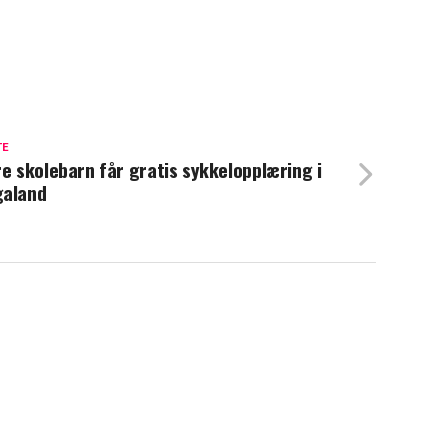
TE
re skolebarn får gratis sykkelopplæring i
galand