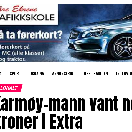
A
SPORT
UKRAINA
ANNONSERING
OSS I RADIOEN
INTERVJU
LOKALT
Karmøy-mann vant n
roner i Extra