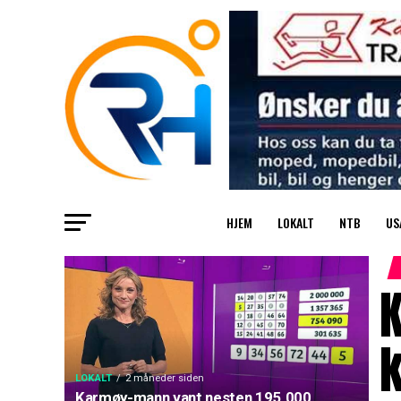
HJEM
LOKALT
NTB
US
k
LOKALT
2 måneder siden
Karmøy-mann vant nesten 195.000