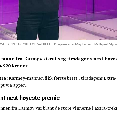
KVELDENS STØRSTE EXTRA-PREMIE: Programleder May Lisbeth Midtgård Myrvang 
 mann fra Karmøy sikret seg tirsdagens nest høye
4.920 kroner.
tra:
Karmøy-mannen fikk første brett i tirsdagens Extra
pt via appen.
nt nest høyeste premie
nen fra Karmøy var blant de store vinnerne i Extra-trekn